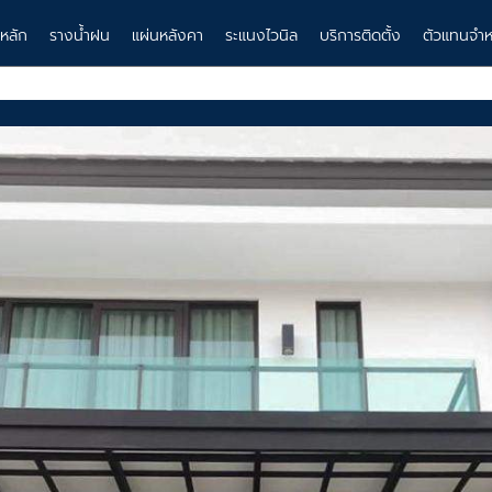
าหลัก
รางน้ำฝน
แผ่นหลังคา
ระแนงไวนิล
บริการติดตั้ง
ตัวแทนจำห