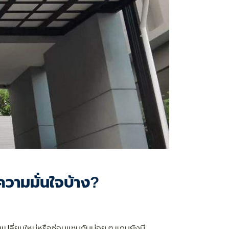
ความมั่นใจบ้าง?
นเปลี่ยนใหม่หรือซ่อมแซมกันบ่อย ๆ แถมยังมี