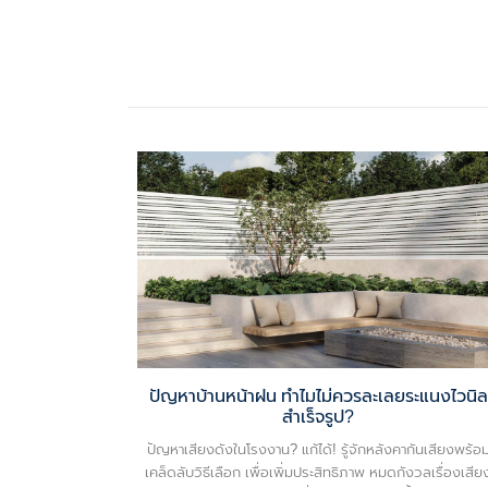
ปัญหาบ้านหน้าฝน ทำไมไม่ควรละเลยระแนงไวนิล
สำเร็จรูป?
ปัญหาเสียงดังในโรงงาน? แก้ได้! รู้จักหลังคากันเสียงพร้อ
เคล็ดลับวิธีเลือก เพื่อเพิ่มประสิทธิภาพ หมดกังวลเรื่องเสีย