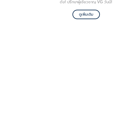
ดัง! ปรึกษาผู้เชี่ยวชาญ VG วันนี้!
ดูเพิ่มเติม