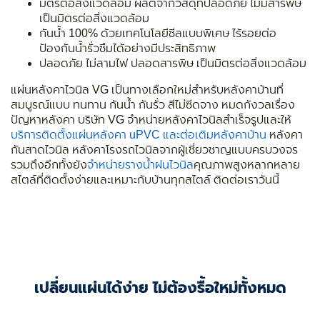
มิตรต่อสิ่งแวดล้อม ผลิตจากวัสดุที่ปลอดภัย ไม่มีสารพิษ
เป็นมิตรต่อสิ่งแวดล้อม
กันน้ำ 100% ด้วยเทคโนโลยีซีลแบบพิเศษ ไร้รอยต่อ
ป้องกันน้ำรั่วซึมได้อย่างมีประสิทธิภาพ
ปลอดภัย ไม่ลามไฟ ปลอดสารพิษ เป็นมิตรต่อสิ่งแวดล้อม
แผ่นหลังคาไวนิล VG เป็นทางเลือกใหม่สำหรับหลังคาบ้านที่
สมบูรณ์แบบ ทนทาน กันน้ำ กันรั่ว สีไม่ซีดจาง หมดกังวลเรื่อง
ปัญหาหลังคา บริษัท VG จำหน่ายหลังคาไวนิลสําเร็จรูปและให้
บริการติดตั้งแผ่นหลังคา uPVC และต่อเติมหลังคาบ้าน
หลังคา
กันสาดไวนิล หลังคาโรงรถไวนิลจากผู้เชี่ยวชาญแบบครบวงจร
รวมถึงอีกทั้งยัง
จำหน่ายรางน้ำฝนไวนิล
คุณภาพสูงหลากหลาย
สไตล์ที่ติดตั้งง่ายและเหมาะกับบ้านทุกสไตล์ ติดต่อเราวันนี้
เปลี่ยนแผ่นได้ง่าย ไม่ต้องรื้อใหม่ทั้งหมด