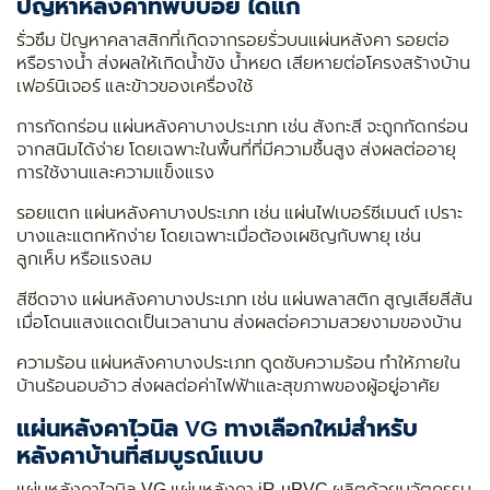
ปัญหาหลังคาที่พบบ่อย ได้แก่
รั่วซึม ปัญหาคลาสสิกที่เกิดจากรอยรั่วบนแผ่นหลังคา รอยต่อ
หรือรางน้ำ ส่งผลให้เกิดน้ำขัง น้ำหยด เสียหายต่อโครงสร้างบ้าน
เฟอร์นิเจอร์ และข้าวของเครื่องใช้
การกัดกร่อน แผ่นหลังคาบางประเภท เช่น สังกะสี จะถูกกัดกร่อน
จากสนิมได้ง่าย โดยเฉพาะในพื้นที่ที่มีความชื้นสูง ส่งผลต่ออายุ
การใช้งานและความแข็งแรง
รอยแตก แผ่นหลังคาบางประเภท เช่น แผ่นไฟเบอร์ซีเมนต์ เปราะ
บางและแตกหักง่าย โดยเฉพาะเมื่อต้องเผชิญกับพายุ เช่น
ลูกเห็บ หรือแรงลม
สีซีดจาง แผ่นหลังคาบางประเภท เช่น แผ่นพลาสติก สูญเสียสีสัน
เมื่อโดนแสงแดดเป็นเวลานาน ส่งผลต่อความสวยงามของบ้าน
ความร้อน แผ่นหลังคาบางประเภท ดูดซับความร้อน ทำให้ภายใน
บ้านร้อนอบอ้าว ส่งผลต่อค่าไฟฟ้าและสุขภาพของผู้อยู่อาศัย
แผ่นหลังคาไวนิล VG ทางเลือกใหม่สำหรับ
หลังคาบ้านที่สมบูรณ์แบบ
แผ่นหลังคาไวนิล VG แผ่นหลังคา iR-uPVC ผลิตด้วยนวัตกรรม