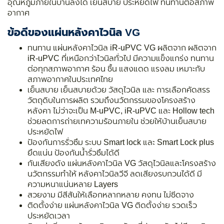
อุณหภูมิภายในบ้านลงได้ เย็นสบาย ประหยัดไฟ ทนทานต่อสภาพ
อากาศ
ข้อดีของแผ่นหลังคาไวนิล VG
ทนทาน แผ่นหลังคาไวนิล iR-uPVC VG ผลิตจาก ผลิตจาก
iR-uPVC ที่เหนือกว่าไวนิลทั่วไป มีความแข็งแกร่ง ทนทาน
ต่อทุกสภาพอากาศ ร้อน ชื้น แสงแดด แรงลม เหมาะกับ
สภาพอากาศในประเทศไทย
เย็นสบาย เย็นสบายด้วย วัสดุไวนิล และ การเลือกคัดสรร
วัตถุดิบในการผลิต รวมถึงนวัตกรรมของโครงสร้าง
หลังคา ไม่ว่าจะเป็น M-uPVC, iR-uPVC และ Hollow tech
ช่วยลดการถ่ายเทความร้อนภายใน ช่วยให้บ้านเย็นสบาย
ประหยัดไฟ
ป้องกันการรั่วซึม ระบบ Smart lock และ Smart Lock plus
ยึดแน่น ป้องกันน้ำรั่วซึมได้ดี
กันเสียงดัง แผ่นหลังคาไวนิล VG วัสดุไวนิลและโครงสร้าง
นวัตกรรมทำให้ หลังคาไวนิลวีจี ลดเสียงรบกวนได้ดี มี
ความหนาแน่นหลาย Layers
สวยงาม มีสีสันให้เลือกหลากหลาย คงทน ไม่ซีดจาง
ติดตั้งง่าย แผ่นหลังคาไวนิล VG ติดตั้งง่าย รวดเร็ว
ประหยัดเวลา