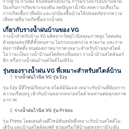
รากฐาน กำแพง หรือพื้นที่รอบบ้าน การมีรางน้ำรอบบ้านช่วย
ป้องกันการกัดเซาะของดิน ลดปัญหาน้ำขัง ลดความเสี่ยงใน
การเกิดเชื้อราที่ผนัง และปกป้องพื้นบ้านให้ปลอดภัยจากความ
เสียหายที่อาจเกิดขึ้นจากน้ำฝน
เกี่ยวกับรางน้ำฝนบ้านของ VG
รางน้ำสำหรับบ้าน VG ผลิตจากวัสดุไวนิลคุณภาพสูง โดดเด่น
ด้วยคุณสมบัติที่ทั้งทนทาน ไม่กรอบแตกง่าย สวยงาม และง่าย
ต่อการติดตั้ง ทนต่อสภาพอากาศ เหมาะสำหรับบ้านทุกสไตล์
ไม่ว่าจะเป็นรางน้ำบ้านสไตล์ทรงปั้นหยา รางน้ำบ้านสไตล์นอร์
ดิก หรือรางน้ำฝนบ้านสไตล์โมเดิร์น
รุ่นของรางน้ำฝน VG ที่เหมาะสำหรับสไตล์บ้าน
รางน้ำฝนไวนิล VG รุ่น Ezy
รุ่น Ezy มีดีไซน์เรียบง่าย สไตล์มินิมอล เหมาะกับบ้านที่ต้องการ
ความเรียบหรู เข้ากับบ้านหลากหลายสไตล์ ทนทานต่อทุกสภาพ
อากาศ
รางน้ำฝนไวนิล VG รุ่น Primo
รุ่น Primo โดดเด่นด้วยดีไซน์ทันสมัยที่เหมาะกับบ้านสไตล์โม
เดิร์น และบ้านสไตล์ลอฟท์ ช่วยเสริมให้บ้านดูหรูหรามีระดับ