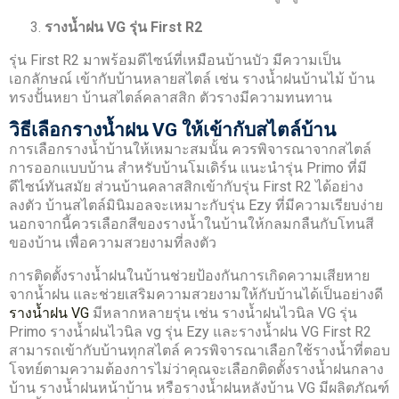
รางน้ำฝน VG รุ่น First R2
รุ่น First R2 มาพร้อมดีไซน์ที่เหมือนบ้านบัว มีความเป็น
เอกลักษณ์ เข้ากับบ้านหลายสไตล์ เช่น รางน้ำฝนบ้านไม้ บ้าน
ทรงปั้นหยา บ้านสไตล์คลาสสิก ตัวรางมีความทนทาน
วิธีเลือกรางน้ำฝน VG ให้เข้ากับสไตล์บ้าน
การเลือกรางน้ำบ้านให้เหมาะสมนั้น ควรพิจารณาจากสไตล์
การออกแบบบ้าน สำหรับบ้านโมเดิร์น แนะนำรุ่น Primo ที่มี
ดีไซน์ทันสมัย ส่วนบ้านคลาสสิกเข้ากับรุ่น First R2 ได้อย่าง
ลงตัว บ้านสไตล์มินิมอลจะเหมาะกับรุ่น Ezy ที่มีความเรียบง่าย
นอกจากนี้ควรเลือกสีของรางน้ำในบ้านให้กลมกลืนกับโทนสี
ของบ้าน เพื่อความสวยงามที่ลงตัว
การติดตั้งรางน้ำฝนในบ้านช่วยป้องกันการเกิดความเสียหาย
จากน้ำฝน และช่วยเสริมความสวยงามให้กับบ้านได้เป็นอย่างดี
รางน้ำฝน VG
มีหลากหลายรุ่น เช่น รางน้ำฝนไวนิล VG รุ่น
Primo รางน้ำฝนไวนิล vg รุ่น Ezy และรางน้ำฝน VG First R2
สามารถเข้ากับบ้านทุกสไตล์ ควรพิจารณาเลือกใช้รางน้ำที่ตอบ
โจทย์ตามความต้องการไม่ว่าคุณจะเลือกติดตั้งรางน้ำฝนกลาง
บ้าน รางน้ำฝนหน้าบ้าน หรือรางน้ำฝนหลังบ้าน VG มีผลิตภัณฑ์