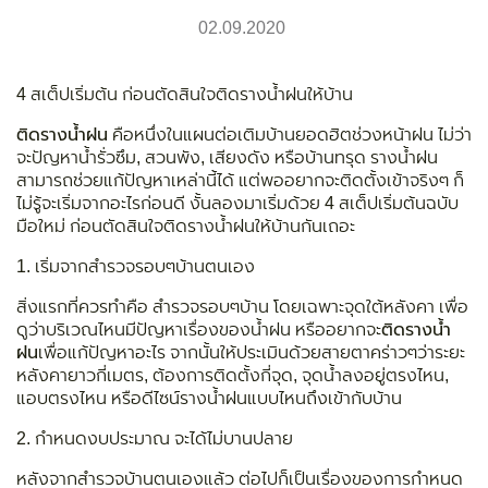
02.09.2020
4 สเต็ปเริ่มต้น ก่อนตัดสินใจติดรางน้ำฝนให้บ้าน
ติดรางน้ำฝน
คือหนึ่งในแผนต่อเติมบ้านยอดฮิตช่วงหน้าฝน ไม่ว่า
จะปัญหาน้ำรั่วซึม, สวนพัง, เสียงดัง หรือบ้านทรุด รางน้ำฝน
สามารถช่วยแก้ปัญหาเหล่านี้ได้ แต่พออยากจะติดตั้งเข้าจริงๆ ก็
ไม่รู้จะเริ่มจากอะไรก่อนดี งั้นลองมาเริ่มด้วย 4 สเต็ปเริ่มต้นฉบับ
มือใหม่ ก่อนตัดสินใจติดรางน้ำฝนให้บ้านกันเถอะ
1. เริ่มจากสำรวจรอบๆบ้านตนเอง
สิ่งแรกที่ควรทำคือ สำรวจรอบๆบ้าน โดยเฉพาะจุดใต้หลังคา เพื่อ
ดูว่าบริเวณไหนมีปัญหาเรื่องของน้ำฝน หรืออยากจะ
ติดรางน้ำ
ฝน
เพื่อแก้ปัญหาอะไร จากนั้นให้ประเมินด้วยสายตาคร่าวๆว่าระยะ
หลังคายาวกี่เมตร, ต้องการติดตั้งกี่จุด, จุดน้ำลงอยู่ตรงไหน,
แอบตรงไหน หรือดีไซน์รางน้ำฝนแบบไหนถึงเข้ากับบ้าน
2. กำหนดงบประมาณ จะได้ไม่บานปลาย
หลังจากสำรวจบ้านตนเองแล้ว ต่อไปก็เป็นเรื่องของการกำหนด