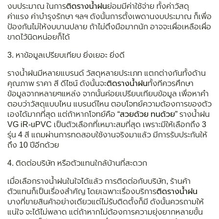
งบประมาณ ในการ
ติดรางน้ำฝน
ย่อมมีค่าใช้จ่าย ทั้งค่าวัสดุ
ค่าแรง ค่าบำรุงรักษา ฯลฯ ดังนั้นการตั้งเพดานงบประมาณ ก็เพื่อ
ป้องกันไม่ให้งบบานปลาย ถ้าไม่ตึงมือมากนัก อาจจะเผื่อเหลือเผื่อ
ขาดไว้นิดหน่อยก็ได้
3. หาข้อมูลเปรียบเทียบ ยิ่งเยอะ ยิ่งดี
รางน้ำฝนมีหลายแบรนด์ วัสดุหลายประเภท แตกต่างกันทั้งด้าน
คุณภาพ ราคา สี ดีไซน์ ดังนั้นจะ
ติดรางน้ำฝน
ทั้งทีควรศึกษา
ข้อมูลจากหลายๆแหล่ง จากนั้นค่อยเปรียบเทียบข้อมูล เพื่อหาคำ
ตอบว่าวัสดุแบบไหน แบรนด์ไหน ตอบโจทย์ความต้องการของตัว
เองได้มากที่สุด แต่ถ้าหากโจทย์คือ
“สวยด้วย ทนด้วย”
รางน้ำฝน
VG iR-uPVC เป็นตัวเลือกที่เหมาะสมที่สุด เพราะมีให้เลือกถึง 3
รุ่น 4 สี แถมผ่านการทดสอบใช้งานจริงมาแล้ว มีการรับประกันให้
ถึง 10 ปีอีกด้วย
4. ติดต่อบริษัท หรือตัวแทนใกล้บ้านที่สะดวก
เมื่อเลือกรางน้ำฝนในใจได้แล้ว การติดต่อกับบริษัท, ร้านค้า
ตัวแทนก็เป็นเรื่องสำคัญ โดยเฉพาะเรื่องบริการ
ติดรางน้ำฝน
บางที่ขายสินค้าอย่างเดียวแต่ไม่รับติดตั้งก็มี ดังนั้นควรถามให้
แน่ใจ จะได้ไม่พลาด แต่ถ้าหากไม่ต้องการความยุ่งยากหลายขั้น