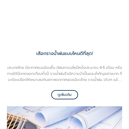
เลือกรางน้ำฝนแบบไหนดีที่สุด!
ประเทศไทย มีอากาศแบบร้อนชื้น มีฝนตกเฉลี่ยปีหนึ่งประมาณ 4-5 เดือน หรือ
ทางใต้นี่ตกตลอดเกือบทั้งปี รางน้ำฝนจึงมีความจำเป็นและสำคัญอย่างมาก ที่
จะต้องเลือกให้เหมาะสมกับสภาพอากาศของเมืองไทย รางน้ำฝน จริงๆ แล้ว!
สำคัญสุดเลย คือ ช่วยไม่ให้บ้านทรุด เพราะหากบ้านทรุดขึ้นมา จะเป็นปัญหาที่
แก้ไม่รู้จบเลยค่ะ และรางน้ำฝนช่วย ป้องกันผนังเป็นเชื้อรา ที่เกิดจากการกระ
ดูเพิ่มเติม
เซ็นของน้ำฝน ลดปัญหาน้ำซึมเข้าสู่หลังคา และตามซอกประตูหรือหน้าต่างอีก
ด้วย หากเราติดตั้งรางน้ำฝนให้กับบ้าน ก็จะช่วยลดค่าใช้จ่ายในการซ่อมบำรุง
บ้านไปได้เยอะมากเลยค่ะ วันนี้เราจะแชร์ความรู้ ที่ช่วยให้คุณสามารถตัดสินใจ
เลือกวัสดุให้เหมาะสมกับบ้านของคุณ ทั้งเรื่องงบประมาณ ความแข็งแรง
คงทน รวมไปถึงความสวยงามที่ลงตัวกับบ้าน ถ้าพร้อมแล้วไปลุ
ยกันเล้ยยย...