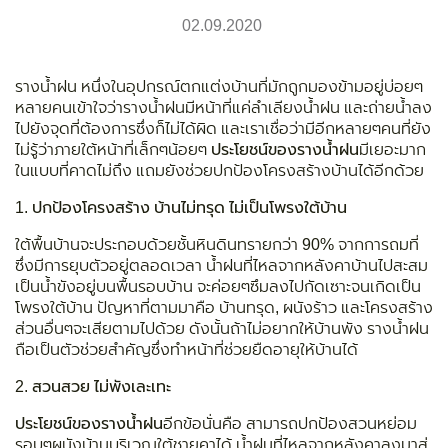
02.09.2020
รางน้ำฝน หนึ่งในอุปกรณ์ตกแต่งบ้านที่มักถูกมองข้ามอยู่บ่อยๆ
หลายคนเข้าใจว่ารางน้ำฝนมีหน้าที่แค่ลำเลียงน้ำฝน และถ่ายน้ำลง
ไปยังจุดที่ต้องการซึ่งก็ไม่ได้ผิด และเราเชื่อว่ามีอีกหลายๆคนที่ยัง
ไม่รู้ว่าภายใต้หน้าที่เล็กๆน้อยๆ
ประโยชน์ของรางน้ำฝน
มีเยอะมาก
ในแบบที่คาดไม่ถึง แถมยังช่วยปกป้องโครงสร้างบ้านได้อีกด้วย
1.
ปกป้องโครงสร้าง บ้านไม่ทรุด ไม่เป็นโพรงใต้บ้าน
ใต้พื้นบ้านจะประกอบด้วยชั้นหินดินทรายกว่า 90% จากการถมที่
ซึ่งมีการยุบตัวอยู่ตลอดเวลา น้ำฝนที่ไหลจากหลังคาบ้านไปสะสม
เป็นน้ำขังอยู่บนพื้นรอบบ้าน จะค่อยๆซึมลงไปกัดเซาะจนเกิดเป็น
โพรงใต้บ้าน ปัญหาที่ตามมาคือ บ้านทรุด, ผนังร้าว และโครงสร้าง
ส่วนอื่นๆจะเสียตามไปด้วย ดังนั้นถ้าไม่อยากให้บ้านพัง รางน้ำฝน
ถือเป็นตัวช่วยสำคัญซึ่งทำหน้าที่ช่วยยืดอายุให้บ้านได้
2.
สวนสวย ไม่พังเละเทะ
ประโยชน์ของรางน้ำฝน
อีกข้อนั่นคือ สามารถปกป้องสวนหย่อม
รอบๆผนังบ้านบริเวณใต้ชายคาได้ น้ำฝนที่ไหลจากหลังคาลงมาสู่