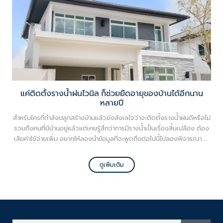
แค่ติดตั้งรางน้ำฝนไวนิล ก็ช่วยยืดอายุของบ้านได้อีกนาน
หลายปี
สำหรับใครที่กำลังปลูกสร้างบ้านแล้วยังลังเลใจว่าจะติดตั้งรางน้ำฝนดีหรือไม่
รวมถึงคนที่มีบ้านอยู่แล้วแต่เคยรู้สึกว่าการมีรางน้ำเป็นเรื่องสิ้นเปลือง ต้อง
เสียค่าใช้จ่ายเพิ่ม อยากให้ลองนำข้อมูลที่จะพูดถึงต่อไปนี้ไปลองพิจารณากัน
ดู เพราะแท้จริงอุปกรณ์ดังกล่าวไม่ได้มีดีแค่การรองรับน้ำฝน แต่ยังช่วย
ปกป้องบ้านของคุณพร้อมยืดอายุให้อยู่ได้ยาวนานกว่าเดิม ไม่ต้องเสียเงิน
ดูเพิ่มเติม
ซ่อมแซมใหม่ให้สิ้นเปลืองด้วย