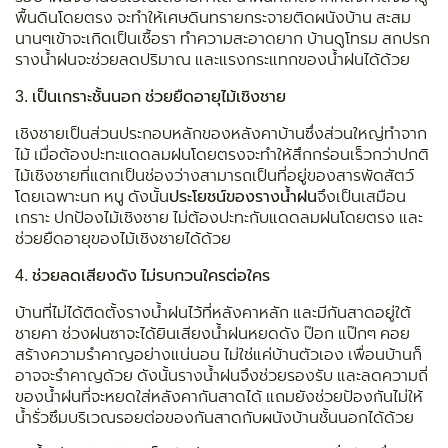
พื้นดินโดยตรง จะทำให้เศษดินทรายกระจายติดผนังบ้าน สะสม
นานๆเข้าจะเกิดเป็นเชื้อรา ทำความสะอาดยาก บ้านดูโทรม สกปรก
รางน้ำฝนจะช่วยลดปริมาณ และแรงกระแทกของน้ำฝนได้ด้วย
3.
เป็นเกราะชั้นนอก ช่วยยืดอายุไม้เชิงชาย
เชิงชายเป็นส่วนประกอบหลักของหลังคาบ้านซึ่งส่วนใหญ่ทำจาก
ไม้ เมื่อต้องปะทะแดดลมฝนโดยตรงจะทำให้สึกกร่อนเร็วกว่าปกติ
ไม้เชิงชายที่แตกเป็นช่องว่างสามารถเป็นที่อยู่ของสารพัดสัตว์
โดยเฉพาะนก หนู ดังนั้น
ประโยชน์ของรางน้ำฝน
จึงเป็นเสมือน
เกราะ ปกป้องไม้เชิงชาย ไม่ต้องปะทะกับแดดลมฝนโดยตรง และ
ช่วยยืดอายุของไม้เชิงชายได้ด้วย
4.
ช่วยลดเสียงดัง ไม่รบกวนใครต่อใคร
บ้านที่ไม่ได้ติดตั้งรางน้ำฝนไว้ที่หลังคาหลัก และมีกันสาดอยู่ใต้
ชายคา ช่วงฝนซาจะได้ยินเสียงน้ำฝนหยดดัง ป๊อก แป๊กๆ คอย
สร้างความรำคาญอย่างแน่นอน ไม่ใช่แค่บ้านตัวเอง เพื่อนบ้านก็
อาจจะรำคาญด้วย ดังนั้นรางน้ำฝนจึงช่วยรองรับ และลดความถี่
ของน้ำฝนที่จะหยดใส่หลังคากันสาดได้ แถมยังช่วยป้องกันไม่ให้
น้ำรั่วซึมบริเวณรอยต่อของกันสาดกับผนังบ้านชั้นนอกได้ด้วย