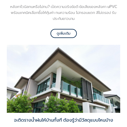
หลังคาไวนิลทนหรือไม่ทน? เปิดความจริงข้อดี-ข้อเสียของหลังคา uPVC
พร้อมเทคนิคเลือกซื้อให้คุ้มค่า ทนความร้อน ไม่กรอบแตก สีไม่ดรอป รับ
ประกันยาวนาน
ดูเพิ่มเติม
จะติดรางน้ำฝนให้บ้านทั้งที ต้องรู้ว่ามีวัสดุแบบไหนบ้าง