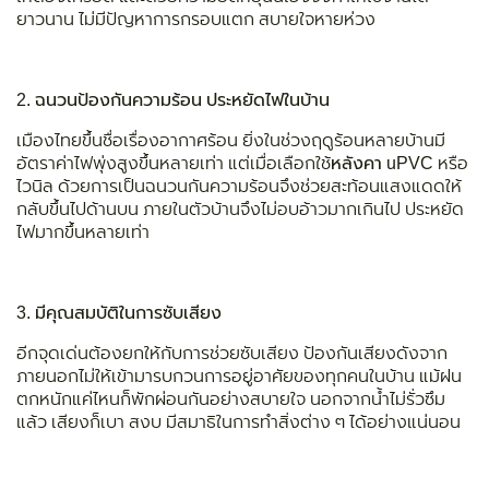
ยาวนาน ไม่มีปัญหาการกรอบแตก สบายใจหายห่วง
2. ฉนวนป้องกันความร้อน ประหยัดไฟในบ้าน
เมืองไทยขึ้นชื่อเรื่องอากาศร้อน ยิ่งในช่วงฤดูร้อนหลายบ้านมี
อัตราค่าไฟพุ่งสูงขึ้นหลายเท่า แต่เมื่อเลือกใช้
หลังคา
uPVC
หรือ
ไวนิล ด้วยการเป็นฉนวนกันความร้อนจึงช่วยสะท้อนแสงแดดให้
กลับขึ้นไปด้านบน ภายในตัวบ้านจึงไม่อบอ้าวมากเกินไป ประหยัด
ไฟมากขึ้นหลายเท่า
3. มีคุณสมบัติในการซับเสียง
อีกจุดเด่นต้องยกให้กับการช่วยซับเสียง ป้องกันเสียงดังจาก
ภายนอกไม่ให้เข้ามารบกวนการอยู่อาศัยของทุกคนในบ้าน แม้ฝน
ตกหนักแค่ไหนก็พักผ่อนกันอย่างสบายใจ นอกจากน้ำไม่รั่วซึม
แล้ว เสียงก็เบา สงบ มีสมาธิในการทำสิ่งต่าง ๆ ได้อย่างแน่นอน