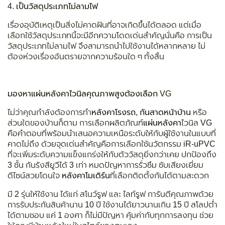
4. เป็นวัสดุประเภทไม่ลามไฟ
เรื่องอุบัติเหตุเป็นสิ่งไม่คาดฝันที่อาจเกิดขึ้นได้ตลอด แต่เมื่อ
เลือกใช้วัสดุประเภทนี้จะมีอีกความโดดเด่นสำคัญนั่นคือ การเป็น
วัสดุประเภทไม่ลามไฟ จึงสามารถนำไปใช้งานได้หลากหลาย ไม่
ต้องห่วงเรื่องอันตรายจากความร้อนใด ๆ ทั้งสิ้น
มองหาแผ่นหลังคาไวนิลคุณภาพสูงต้องเลือก
VG
ไม่ว่าคุณกำลังต้องการทำ
หลังคาโรงรถ
,
กันสาดหน้าบ้าน
หรือ
ส่วนใดของบ้านก็ตาม การเลือกผลิตภัณฑ์
แผ่นหลังคา
ไวนิล VG
คือคำตอบที่พร้อมนำเสนอความเหนือระดับให้กับผู้ใช้งานในแบบที่
คาดไม่ถึง ด้วยจุดเด่นสำคัญคือการเลือกใช้นวัตกรรม iR-uPVC
ที่จะเพิ่มระดับความแข็งแกร่งให้กับตัววัสดุยิ่งกว่าเคย ปกป้องถึง
3 ชั้น กันรังสียูวีได้ 3 เท่า หมดปัญหาการรั่วซึม ซับเสียงเยี่ยม
ดีไซน์สวยโดนใจ
หลังคาโมเดิร์น
ที่เลือกติดตั้งกันได้ตามสะดวก
มี 2 รุ่นให้ใช้งาน ได้แก่ สโนว์รูฟ และ ไลท์รูฟ การันตีคุณภาพด้วย
การรับประกันสินค้านาน 10 ปี ใช้งานได้ยาวนานเกิน 15 ปี สโลปต่ำ
ได้ตามชอบ แค่ 1 องศา ก็ไม่มีปัญหา คุ้มค่ากับทุกการลงทุน ช่วย