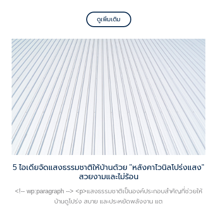
ดูเพิ่มเติม
5 ไอเดียจัดแสงธรรมชาติให้บ้านด้วย "หลังคาไวนิลโปร่งแสง"
สวยงามและไม่ร้อน
<!-- wp:paragraph --> <p>แสงธรรมชาติเป็นองค์ประกอบสำคัญที่ช่วยให้
บ้านดูโปร่ง สบาย และประหยัดพลังงาน แต