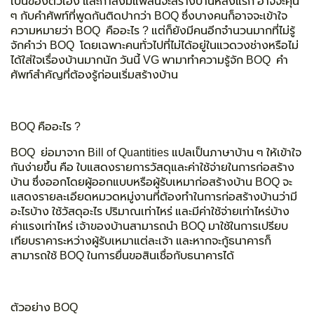
เป็นของตัวเอง และกำลังมีแพลนจะสร้างบ้านหลังแรก อาจจะคุ้น
ๆ กับคำศัพท์ที่พูดกันติดปากว่า
BOQ
ซึ่งบางคนก็อาจจะเข้าใจ
ความหมายว่า
BOQ คืออะไร
? แต่ก็ยังมีคนอีกจำนวนมากที่ไม่รู้
จักคำว่า
BOQ
โดยเฉพาะคนทั่วไปที่ไม่ได้อยู่ในแวดวงช่างหรือไม่
ได้ใส่ใจเรื่องบ้านมากนัก วันนี้ VG พามาทำความรู้จัก
BOQ
คำ
ศัพท์สำคัญที่ต้องรู้ก่อนเริ่มสร้างบ้าน
BOQ คืออะไร ?
BOQ ย่อมาจาก Bill of Quantities
แปลเป็นภาษาบ้าน ๆ ให้เข้าใจ
กันง่ายขึ้น คือ ใบแสดงรายการวัสดุและค่าใช้จ่ายในการก่อสร้าง
บ้าน ซึ่งออกโดยผู้ออกแบบหรือผู้รับเหมาก่อสร้างบ้าน
BOQ
จะ
แสดงรายละเอียดหมวดหมู่งานที่ต้องทำในการก่อสร้างบ้านว่ามี
อะไรบ้าง ใช้วัสดุอะไร ปริมาณเท่าไหร่ และมีค่าใช้จ่ายเท่าไหร่บ้าง
ค่าแรงเท่าไหร่ เจ้าของบ้านสามารถนำ
BOQ
มาใช้ในการเปรียบ
เทียบราคาระหว่างผู้รับเหมาแต่ละเจ้า และหากจะกู้ธนาคารก็
สามารถใช้
BOQ
ในการยื่นขอสินเชื่อกับธนาคารได้
ตัวอย่าง BOQ