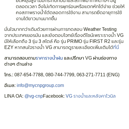
ยืดหยุ่นสูง เมื่อกระทบกับน้ำและสภาพอากาศต่างๆ อยู่
ตลอดเวลา จึงไม่เกิดการผุกร่อนหรือแตกหักได้ง่าย ช่วยให้
คงสภาพรางน้ำได้ตลอดการใช้งาน สามารถยืดอายุการใช้
งานได้ยาวนานมากขึ้น
มั่นใจมากกว่าเดิมด้วยการผ่านการทดสอบ
Weather Testing
จากประเทศเยอรมัน และยังตอบโจทย์เรื่องดีไซน์เพราะรางน้ำ VG
มีให้เลือกถึง 3 รุ่น 3 สไตล์ คือ รุ่น PRIMO รุ่น FIRST R2 และรุ่น
EZY หากสนใจรางน้ำ VG สามารถดูรายละเอียดเพิ่มเติมได้
ที่นี่
สามารถสอบถาม
ราคารางน้ำฝน
และปรึกษา VG ผ่านช่องทาง
ต่างๆ ด้านล่าง
โทร.:
087-654-7788, 080-744-7799, 063-271-7711 (ENG)
อีเมล:
info@mycnpgroup.com
LINA OA:
@vg-cnp
Facebook:
VG รางน้ำและหลังคาไวนิล