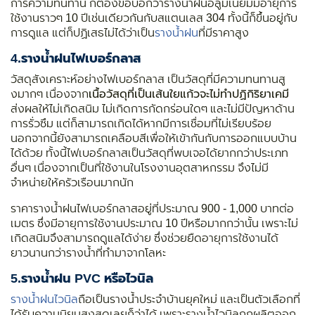
การความทนทาน ก็ต้องขอบอกว่ารางน้ำฝนอลูมิเนียมมีอายุการ
ใช้งานราวๆ 10 ปีเช่นเดียวกันกับสแตนเลส 304 ทั้งนี้ก็ขึ้นอยู่กับ
การดูแล แต่ก็ปฏิเสธไม่ได้ว่าเป็น
รางน้ำฝน
ที่มีราคาสูง
4.
รางน้ำฝนไฟเบอร์กลาส
วัสดุสังเคราะห์อย่างไฟเบอร์กลาส เป็นวัสดุที่มีความทนทานสู
งมากๆ เนื่องจาก
เนื้อวัสดุที่เป็นเส้นใยแก้วจะไม่ทำปฏิกิริยาเคมี
ส่งผลให้ไม่เกิดสนิม ไม่เกิดการกัดกร่อนใดๆ และไม่มีปัญหาด้าน
การรั่วซึม แต่ก็สามารถเกิดได้หากมีการเชื่อมที่ไม่เรียบร้อย
นอกจากนี้ยังสามารถเคลือบสีเพื่อให้เข้ากันกับการออกแบบบ้าน
ได้ด้วย ทั้งนี้ไฟเบอร์กลาสเป็นวัสดุที่พบเจอได้ยากกว่าประเภท
อื่นๆ เนื่องจากเป็นที่ใช้งานในโรงงานอุตสาหกรรม จึงไม่มี
จำหน่ายให้ครัวเรือนมากนัก
ราคารางน้ำฝนไฟเบอร์กลาสอยู่ที่ประมาณ 900 - 1,000 บาทต่อ
เมตร ซึ่งมีอายุการใช้งานประมาณ 10 ปีหรือมากกว่านั้น เพราะไม่
เกิดสนิมจึงสามารถดูแลได้ง่าย ซึ่งช่วยยืดอายุการใช้งานได้
ยาวนานกว่ารางน้ำที่ทำมาจากโลหะ
5.
รางน้ำฝน PVC หรือไวนิล
รางน้ำฝนไวนิล
ถือเป็นรางน้ำประจำบ้านยุคใหม่ และเป็นตัวเลือกที่
ได้รับความนิยมสูงสุดเลยก็ว่าได้ เพราะรางน้ำไวนิลถูกผลิตออก