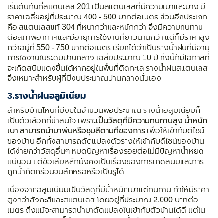
เริ่มต้นกันที่สแตนเลส 201 เป็นสแตนเลสที่มีความเบาและบาง มี
ราคาเฉลี่ยอยู่ที่ประมาณ 400 - 500 บาทต่อเมตร ส่วนอีกประเภท
คือ สแตนเลสแท้ 304 ที่หนากว่าและหนักกว่า จึงมีความทนทาน
ต่อสภาพอากาศและมีอายุการใช้งานที่ยาวนานกว่า แต่ก็มีราคาสูง
กว่าอยู่ที่ 550 - 750 บาทต่อเมตร เรียกได้ว่าเป็นรางน้ำฝนที่มีอายุ
การใช้งานในระดับปานกลาง เฉลี่ยประมาณ 10 ปี ทั้งนี้ก็มีโอกาสที่
จะเกิดสนิมแดงขึ้นได้หากอยู่ในพื้นที่ติดทะเล รางน้ำฝนสแตนเลส
จึงเหมาะสำหรับผู้ที่มีงบประมาณปานกลางนั่นเอง
3.
รางน้ำฝนอลูมิเนียม
สำหรับบ้านไหนที่มีงบในจำนวนพอประมาณ รางน้ำอลูมิเนียมก็
เป็นตัวเลือกที่น่าสนใจ เพราะ
เป็นวัสดุที่มีความทนทานสูง น้ำหนัก
เบา สามารถนำมาพ่นหรือชุบสีตามที่ของการ
เพื่อให้เข้ากับดีไซน์
ของบ้าน อีกทั้งสามารถดัดแปลงตัวรางให้เข้ากับดีไซน์ของบ้าน
ได้ง่ายกว่าวัสดุอื่นๆ หมดปัญหาเรื่องรอยต่อไม่มีปัญหาน้ำหยด
แน่นอน แต่ข้อเสียหลักยังคงเป็นเรื่องของการเกิดสนิมและการ
ถูกน้ำกัดกร่อนจนสึกหรอหรือเป็นรูได้
เนื่องจากอลูมิเนียมเป็นวัสดุที่มีน้ำหนักเบาแต่ทนทาน ทำให้มีราคา
สูงกว่าสังกะสีและสแตนเลส โดยอยู่ที่ประมาณ 2,000 บาทต่อ
เมตร ถึงแม้จะสามารถนำมาดัดแปลงในเข้ากับตัวบ้านได้ดี แต่ใน