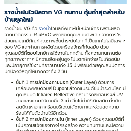
รางน้ำฝนไวนิลจาก VG ทนทาน คุ้มค่าสุดสำหรับ
บ้านยุคใหม่
รางน้ำฝน VG คือ
รางน้ำ
ไวนิลที่พิเศษไม่เหมือนใคร เพราะผลิต
จากนวัตกรรม
iR-uPVC
พลาสติกคุณสมบัติพิเศษ จากการใช้
ส่วนผสมเคมีภัณฑ์คุณภาพชั้นนำระดับโลก ที่เป็นเทคโนโลยีเฉพาะ
ของ VG และผ่านการผลิตโดยเครื่องจักรที่ทันสมัย ด้วย
คุณสมบัติที่ตอบโจทย์การใช้งานในทุกด้าน ทั้งความทนทานต่อ
ทุกสภาพอากาศ มีความยืดหยุ่นสูง ไม่แตกหักง่าย ไม่เกิดสนิม
และมีอายุการใช้งานที่ยาวนานถึง 15 ปี พร้อมด้วยคุณสมบัติการ
ปกป้องวัสดุที่ให้มากกว่าถึง 2 ชั้น
ชั้นที่ 1 การปกป้องภายนอก (Outer Layer)
ด้วยการ
เคลือบพิเศษด้วยสี Dupont สีจากแบรนด์ชั้นนำระดับโลก มี
คุณสมบัติ Infrared Reflective ที่สามารถสะท้อนรังสี UV
จากแสงแดดได้มากถึง 3 เท่า จึงไม่ทำให้เกิดสนิม ทั้งยัง
ลดปัญหาอากาศร้อนบริเวณใต้ชายคาและช่วยลดความ
ร้อนให้กับตัวบ้านได้อีกด้วย
ชั้นที่ 2 การปกป้องภายใน (Inner Layer)
ด้วยคุณสมบัติที่
เน้นความแข็งแรงทางโครงสร้าง ความทนทานและมีความ