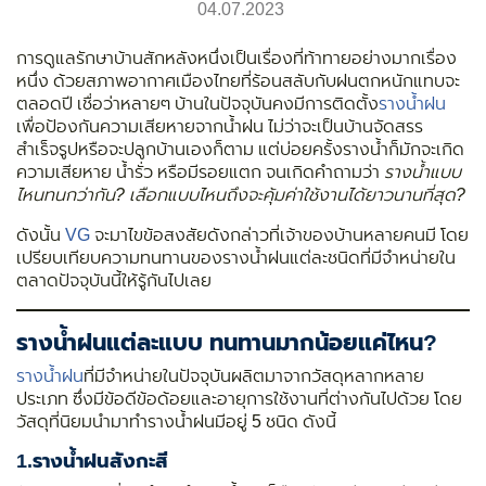
04.07.2023
การดูแลรักษาบ้านสักหลังหนึ่งเป็นเรื่องที่ท้าทายอย่างมากเรื่อง
หนึ่ง ด้วยสภาพอากาศเมืองไทยที่ร้อนสลับกับฝนตกหนักแทบจะ
ตลอดปี เชื่อว่าหลายๆ บ้านในปัจจุบันคงมีการติดตั้ง
รางน้ำฝน
เพื่อป้องกันความเสียหายจากน้ำฝน ไม่ว่าจะเป็นบ้านจัดสรร
สำเร็จรูปหรือจะปลูกบ้านเองก็ตาม แต่บ่อยครั้งรางน้ำก็มักจะเกิด
ความเสียหาย น้ำรั่ว หรือมีรอยแตก จนเกิดคำถามว่า
รางน้ำแบบ
ไหนทนกว่ากัน? เลือกแบบไหนถึงจะคุ้มค่าใช้งานได้ยาวนานที่สุด?
ดังนั้น
VG
จะมาไขข้อสงสัยดังกล่าวที่เจ้าของบ้านหลายคนมี โดย
เปรียบเทียบความทนทานของรางน้ำฝนแต่ละชนิดที่มีจำหน่ายใน
ตลาดปัจจุบันนี้ให้รู้กันไปเลย
รางน้ำฝนแต่ละแบบ ทนทานมากน้อยแค่ไหน?
รางน้ำฝน
ที่มีจำหน่ายในปัจจุบันผลิตมาจากวัสดุหลากหลาย
ประเภท ซึ่งมีข้อดีข้อด้อยและอายุการใช้งานที่ต่างกันไปด้วย โดย
วัสดุที่นิยมนำมาทำรางน้ำฝนมีอยู่ 5 ชนิด ดังนี้
1.
รางน้ำฝนสังกะสี