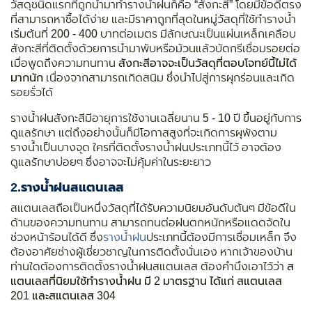
วัสดุชนิดแรกที่ถูกนำมาทำรางน้ำฝนก็คือ “สังกะสี” โดยมีข้อดีตรง
ที่สามารถหาซื้อได้ง่าย และมีราคาถูกที่สุดในหมู่วัสดุที่ใช้ทำรางน้ำ
เริ่มต้นที่ 200 - 400 บาทต่อเมตร มีลักษณะเป็นแผ่นเหล็กเคลือบ
สังกะสีที่ติดตั้งด้วยการนำมาพับหรือม้วนแล้วบัดกรีเชื่อมรอยต่อ
เมื่อพูดถึงความทนทาน
สังกะสีอาจจะเป็นวัสดุที่ตอบโจทย์นี้ไม่ได้
มากนัก
เนื่องจากสามารถเกิดสนิม ซึ่งนำไปสู่การผุกร่อนและเกิด
รอยรั่วได้
รางน้ำฝนสังกะสีมีอายุการใช้งานเฉลี่ยนาน 5 - 10 ปี ขึ้นอยู่กับการ
ดูแลรักษา แต่ถึงอย่างนั้นก็มีโอกาสสูงที่จะเกิดการผุพังตาม
รางน้ำเป็นบางจุด ใครที่ติดตั้งรางน้ำฝนประเภทนี้ไว้ อาจต้อง
ดูแลรักษาบ่อยๆ ซึ่งอาจจะไม่คุ้มค่าในระยะยาว
2.
รางน้ำฝนสแตนเลส
สแตนเลสถือเป็นหนึ่งวัสดุที่ได้รับความนิยมอันดับต้นๆ มีข้อดีใน
ด้านของความทนทาน สามารถทนต่อฝนตกหนักหรือแดดจัดใน
ช่วงหน้าร้อนได้ดี ซึ่ง
รางน้ำฝน
ประเภทนี้ต้องมีการเชื่อมเหล็ก จึง
ต้องอาศัยช่างผู้เชี่ยวชาญในการติดตั้งนั่นเอง หากเจ้าของบ้าน
ท่านใดต้องการติดตั้งรางน้ำฝนสแตนเลส ต้องคำนึงเอาไว้ว่า
ส
แตนเลสที่นิยมใช้ทำรางน้ำฝน มี 2 มาตรฐาน ได้แก่ สแตนเลส
201 และสแตนเลส 304