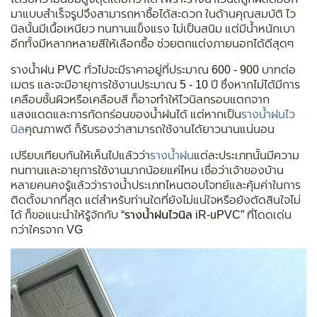
มาแบบสำเร็จรูปจึงสามารถหาซื้อได้สะดวก ในด้านคุณสมบัติ ไว
นิลนั้นมีเนื้อเหนียว ทนทานแข็งแรง ไม่เป็นสนิม แต่มีน้ำหนักเบา
อีกทั้งมีหลากหลายสีให้เลือกซื้อ ช่วยตกแต่งภายนอกได้ดีสุดๆ
รางน้ำฝน PVC ทั่วไปจะมีราคาอยู่ที่ประมาณ 600 - 900 บาทต่อ
เมตร และจะมีอายุการใช้งานประมาณ 5 - 10 ปี ซึ่งหากไม่ได้มีการ
เคลือบชั้นผิวหรือเคลือบสี ก็อาจทำให้ไวนิลกรอบแตกจาก
แสงแดดและการกัดกร่อนของน้ำฝนได้ แต่หากเป็น
รางน้ำฝนไว
นิล
คุณภาพดี ก็รับรองว่าสามารถใช้งานได้ยาวนานแน่นอน
เปรียบเทียบกันให้เห็นไปแล้วว่า
รางน้ำฝน
แต่ละประเภทนั้นมีความ
ทนทานและอายุการใช้งานมากน้อยแค่ไหน เชื่อว่าเจ้าของบ้าน
หลายคนคงรู้แล้วว่ารางน้ำประเภทไหนตอบโจทย์และคุ้มค่าในการ
ติดตั้งมากที่สุด แต่สำหรับท่านใดที่ยังไม่แน่ใจหรือยังตัดสินใจไม่
ได้ ก็ขอแนะนำให้รู้จักกับ
“รางน้ำฝนไวนิล iR-uPVC”
ที่โดดเด่น
กว่าใครจาก VG