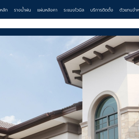
าหลัก
รางน้ำฝน
แผ่นหลังคา
ระแนงไวนิล
บริการติดตั้ง
ตัวแทนจำห