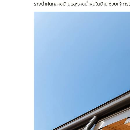
รางน้ำฝนกลางบ้านและรางน้ำฝนในบ้าน ช่วยให้การร