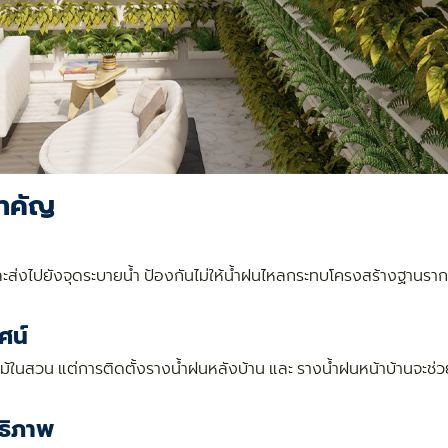
สำคัญ
ส่งไปยังจุดระบายน้ำ ป้องกันไม่ให้น้ำฝนไหลกระทบโครงสร้างฐานราก ก
ศน์
้ในสวน แต่การติดตั้งรางน้ำฝนหลังบ้าน และ รางน้ำฝนหน้าบ้านจะช่
ธิภาพ