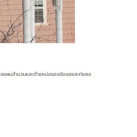
าพ วางแผนจำนวนและตำแหน่งของข้องอและท่อลง