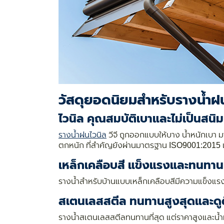
วัสดุยอดนิยมสำหรับรางน้ำฝ
ไวนิล คุณสมบัติเบาและไม่เป็นสนิม
รางน้ำฝนไวนิล
วีจี ถูกออกแบบให้บาง น้ำหนักเบา 
ตกหนัก ที่สำคัญยังผ่านมาตรฐาน ISO9001:2015 
เหล็กเคลือบสี แข็งแรงและทนทาน
รางน้ำสำหรับบ้านแบบเหล็กเคลือบสีมีความแข็งแรงส
สเตนเลสสตีล ทนทานสูงสุดและดูด
รางน้ำสเตนเลสสตีลทนทานที่สุด แต่ราคาสูงและน