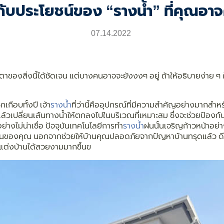
กกับประโยชน์ของ “รางน้ำ” ที่คุณอาจ
07.14.2022
งสิ่งนี้ได้ชัดเจน แต่บางคนอาจจะยังงงๆ อยู่ ถ้าให้อธิบายง่าย ๆ ก็คือ
กือบทั้งปี เจ้า
รางน้ำ
ที่ว่านี้คืออุปกรณ์ที่มีความสำคัญอย่างมากสำห
วเปลี่ยนเส้นทางน้ำให้ตกลงไปในบริเวณที่เหมาะสม ซึ่งจะช่วยป้องกั
างไม่น่าเชื่อ ปัจจุบันเทคโนโลยีการทำ
รางน้ำ
ฝนนั้นเจริญก้าวหน้าอย่
งานของคุณ นอกจากช่วยให้บ้านคุณปลอดภัยจากปัญหาบ้านทรุดแล้ว ดีไ
กแต่งบ้านได้สวยงามมากขึ้นฃ