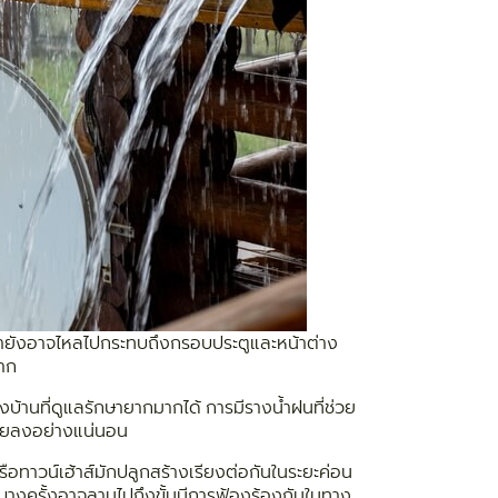
นี้น้ำยังอาจไหลไปกระทบถึงกรอบประตูและหน้าต่าง
มาก
บ้านที่ดูแลรักษายากมากได้ การมีรางน้ำฝนที่ช่วย
น้อยลงอย่างแน่นอน
รือทาวน์เฮ้าส์มักปลูกสร้างเรียงต่อกันในระยะค่อน
น บางครั้งอาจลามไปถึงขั้นมีการฟ้องร้องกันในทาง