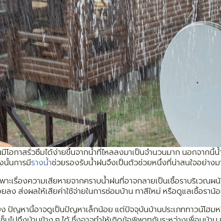
าบ้านมีโอกาสรั่วซึมได้ง่ายขึ้นจากน้ำที่ไหลลงมาเป็นจำนวนมาก นอกจาก
งนั้นการมี
รางน้ำ
ช่วยรองรับน้ำฝนจึงเป็นตัวช่วยหนึ่งที่น่าสนใจอย่าง
พาะเรื่องความเสียหายจากคราบน้ำฝนที่อาจกลายเป็นเชื้อราบริเวณผนัง
ลง ส่งผลให้เสียค่าใช้จ่ายในการซ่อมบ้าน ทาสีใหม่ หรือดูแลเชื้อรา
ียง ปัญหานี้อาจดูเป็นปัญหาเล็กน้อย แต่ปัจจุบันบ้านประเภททาวน์โฮมห
็นไปถึงบ้านข้าง ๆ ได้ ซึ่งอาจทำให้เกิดข้อพิพาทกันระหว่างเพื่อนบ้า