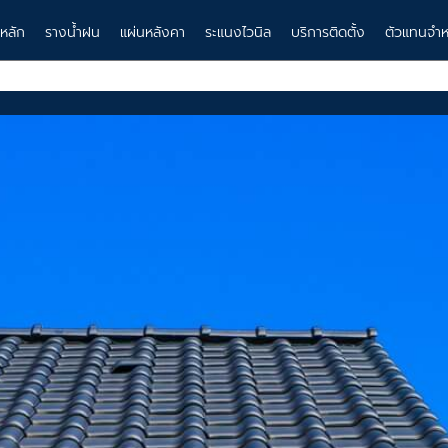
าหลัก
รางน้ำฝน
แผ่นหลังคา
ระแนงไวนิล
บริการติดตั้ง
ตัวแทนจำห