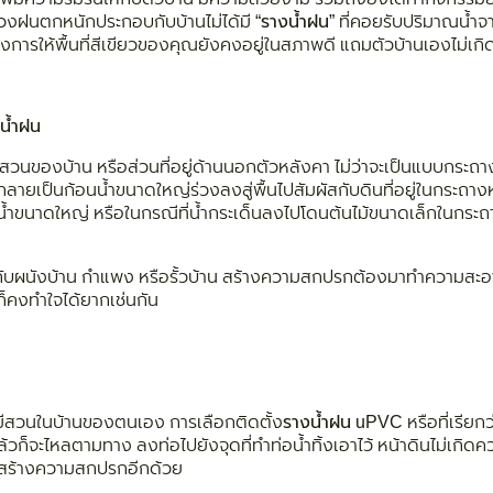
่วงฝนตกหนักประกอบกับบ้านไม่ได้มี “
รางน้ำฝน
” ที่คอยรับปริมาณน้ำ
ต้องการให้พื้นที่สีเขียวของคุณยังคงอยู่ในสภาพดี แถมตัวบ้านเองไม่เ
งน้ำฝน
สวนของบ้าน หรือส่วนที่อยู่ด้านนอกตัวหลังคา ไม่ว่าจะเป็นแบบกระถา
ายเป็นก้อนน้ำขนาดใหญ่ร่วงลงสู่พื้นไปสัมผัสกับดินที่อยู่ในกระถาง
น้ำขนาดใหญ่ หรือในกรณีที่น้ำกระเด็นลงไปโดนต้นไม้ขนาดเล็กในกระถา
กับผนังบ้าน กำแพง หรือรั้วบ้าน สร้างความสกปรกต้องมาทำความสะอาด
าก็คงทำใจได้ยากเช่นกัน
รือมีสวนในบ้านของตนเอง การเลือกติดตั้ง
รางน้ำฝน
uPVC
หรือที่เรียก
้วก็จะไหลตามทาง ลงท่อไปยังจุดที่ทำท่อน้ำทิ้งเอาไว้ หน้าดินไม่เก
ังสร้างความสกปรกอีกด้วย