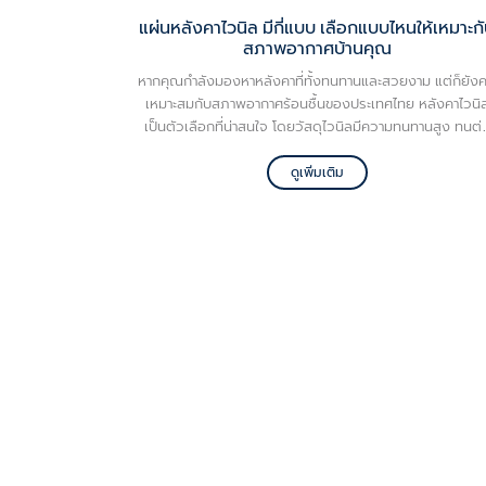
แผ่นหลังคาไวนิล มีกี่แบบ เลือกแบบไหนให้เหมาะก
สภาพอากาศบ้านคุณ
หากคุณกำลังมองหาหลังคาที่ทั้งทนทานและสวยงาม แต่ก็ยัง
เหมาะสมกับสภาพอากาศร้อนชื้นของประเทศไทย หลังคาไวนิ
เป็นตัวเลือกที่น่าสนใจ โดยวัสดุไวนิลมีความทนทานสูง ทนต่
สภาพอากาศที่หลากหลาย ไม่ว่าจะเป็นฝนตกหนัก แดดแรง หร
แม้กระทั่งลมพายุ การใช้แผ่นหลังคาไวนิลไม่เพียงแค่ตอบโจทย
ดูเพิ่มเติม
เรื่องความแข็งแรงและทนทาน แต่ยังมีดีไซน์และสีสันที่หลาก
หลาย เข้ากับบ้านได้ทุกสไตล์