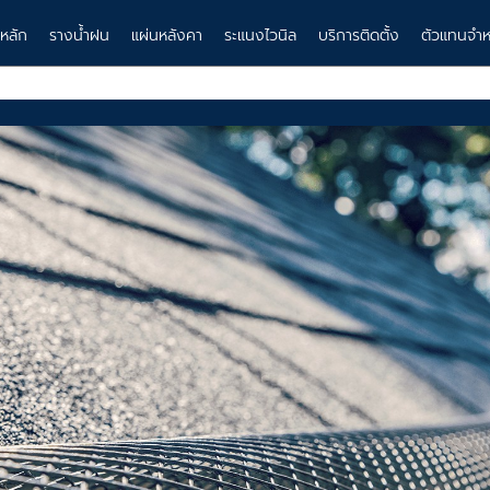
าหลัก
รางน้ำฝน
แผ่นหลังคา
ระแนงไวนิล
บริการติดตั้ง
ตัวแทนจำห