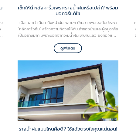
ับ
เช็กให้ดี หลังคารั่วเพราะรางน้ำฝนหรือเปล่า? พร้อม
บอกวิธีแก้ไข
คง
เมื่อเวลาดำเนินมาถึงหน้าฝน หลายๆ บ้านอาจพบเจอกับปัญหา
ก
ล
“หลังคารั่วซึม” สร้างความกังวลให้กับเจ้าของบ้านและผู้อยู่อาศัย
อ
เป็นอย่างมาก เพราะนอกจากจะมีน้ำฝนเข้าบ้านแล้ว ยังก่อให้เกิด
ือ
ความเสียหายต่อเฟอร์นิเจอร์ต่างๆ อีกด้วย โดยปกติสาเหตุ
์
หลักที่ทำให้หลังคารั่วมักเกิดจากตัวหลังคาเอง อย่างไรก็ตาม
ดูเพิ่มเติม
ยังมีอีกหนึ่งสาเหตุที่ทำให้หลังคารั่ว นั่นคือ รางน้ำฝน
เ
จ
รางน้ำฝนแบบไหนคือดี? ใช้แล้วตรงใจคุณแน่นอน!