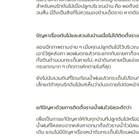
สำหรับคนรักต้นไม้เมื่อปลูกบริเวณบ้าน คือ พอถึงช
จบสิ้น นี่จึงเป็นสิ่งที่ไม่ควรมองข้ามเด็ดขาด หาก
ปัญหาเรื่องต้นไม้และสวนในบ้านเมื่อไม่ได้ติดตั้งรา
ลองนึกภาพตามง่าย ๆ เมื่อคุณปลูกต้นไม้ไว้บริเวณ
เอาไว้คู่หลังคา พอฝนตกแล้วกระแทกกับชายคาก็จะกล
ทั้งดินด้านบนกระเด็นหายไป, หน้าดินกลายเป็นแอ่ง
กระแทกมาก ๆ เกิดการหักตายในที่สุด
ยังไม่นับรวมดินที่โดนก้อนน้ำฝนแล้วกระเด็นไปโดน
เล็กแต่ถ้าคุณรักต้นไม้แค่เห็นว่ามันจะตายไปต่อหน้
แก้ปัญหาด้วยการติดตั้งรางน้ำฝนไวนิลจะดีกว่า
เพื่อเป็นการแก้ปัญหาให้กับทุกบ้านที่ปลูกต้นไม้ห
น้ำฝนที่ไหลลงจากหลังคาตกมาถึงตัวรางน้ำไวนิลแล
เดิม แถมไม่มีปัญหาเรื่องหน้าดินกระเด็นไปโดนผน