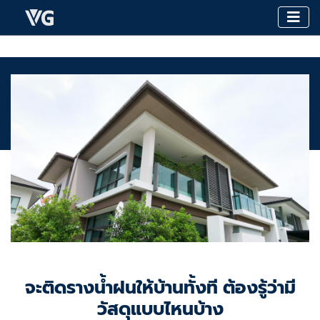
จะติดรางน้ำฝนให้บ้านทั้งที ต้องรู้ว่ามี
วัสดุแบบไหนบ้าง