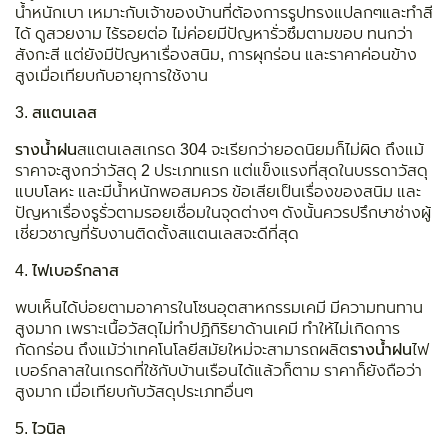
น้ำหนักเบา เหมาะกับเจ้าของบ้านที่ต้องการรูปทรงแปลกๆและทำสี
ได้ ดูสวยงาม ไร้รอยต่อ ไม่ค่อยมีปัญหารั่วซึมตามขอบ ทนกว่า
สังกะสี แต่ยังมีปัญหาเรื่องสนิม, การผุกร่อน และราคาค่อนข้าง
สูงเมื่อเทียบกับอายุการใช้งาน
3.
สแตนเลส
รางน้ำฝน
สแตนเลสเกรด 304 จะเรียกว่ายอดนิยมก็ไม่ผิด ถึงแม้
ราคาจะสูงกว่าวัสดุ 2 ประเภทแรก แต่แข็งแรงที่สุดในบรรดาวัสดุ
แบบโลหะ และมีน้ำหนักพอสมควร ข้อเสียเป็นเรื่องของสนิม และ
ปัญหาเรื่องรูรั่วตามรอยเชื่อมในจุดต่างๆ ดังนั้นควรปรึกษาช่างผู้
เชี่ยวชาญที่รับงานติดตั้งสแตนเลสจะดีที่สุด
4.
ไฟเบอร์กลาส
พบเห็นได้บ่อยตามอาคารในโซนอุตสาหกรรมเคมี มีความทนทาน
สูงมาก เพราะเนื้อวัสดุไม่ทำปฏิกิริยาด้านเคมี ทำให้ไม่เกิดการ
กัดกร่อน ถึงแม้ว่าเทคโนโลยีสมัยใหม่จะสามารถผลิต
รางน้ำฝน
ไฟ
เบอร์กลาสในเกรดที่ใช้กับบ้านเรือนได้แล้วก็ตาม ราคาก็ยังถือว่า
สูงมาก เมื่อเทียบกับวัสดุประเภทอื่นๆ
5.
ไวนิล