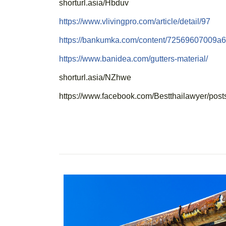
shorturl.asia/Hbduv
https://www.vlivingpro.com/article/detail/97
https://bankumka.com/content/72569607009a6
https://www.banidea.com/gutters-material/
shorturl.asia/NZhwe
https://www.facebook.com/Bestthailawyer/po