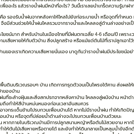
ดเพื่ออะไร แล้วรางน้ำฝนมีหน้าที่อะไร? วันนี้เราเลยนำเกร็ดความรู้มาฝ
 คือ รองรับน้ำฝนจากหลังคาให้ไหลไปยังท่อระบายน้ำ หรือจุดที่กำหนด หาก
 จึงมีส่วนช่วยให้น้ำฝนไหลรวมจากรางน้ำและไหลลงสู่ด้านล่างอย่างเป็
ะโยชน์มาก สำหรับบ้านในเมืองไทยที่มีฝนตกเฉลี่ย 4-6 เดือน/ปี เพราะเ
เสียหายให้กับตัวบ้าน สิ่งปลูกสร้าง หรือแม้แต่ต้นไม้ที่เราปลูกเอาไ
ห้บ้านของเราเกิดความเสียหายนั่นเอง มาดูกันว่ารางน้ำฝนมีประโยชน์อย่
ี่พื้นดินบริเวณรอบๆ บ้าน เกิดการทรุดตัวจนเป็นโพรงใต้คาน ส่งผลให้เก
จ้าของบ้าน
ำฝนที่ชะล้างฝุ่นและสิ่งสกปรกจากหลังคาบ้าน ไหลลงสู่ผนังบ้าน หน้าต
 รวมถึงทำให้สีบ้านหม่นหมองก่อนเวลาอันสมควร
าจกระเด็นข้ามไปรบกวนเพื่อนบ้านได้ หากไม่มีรางน้ำฝน ทำให้เกิดปัญ
เพื่อนบ้าน หรือจุดที่ปล่อยน้ำด้านล่างจะไปรบกวนเพื่อนบ้านด้วยนะ
 หากภายในบริเวณบ้านมีการปลูกสนามหญ้าหรือต้นไม้สวยงาม หากไม่
ำให้ต้นไม้เสียหายหรือตายได้ และยังทำให้ดินกลายเป็นหลุมน้ำขังอีกด