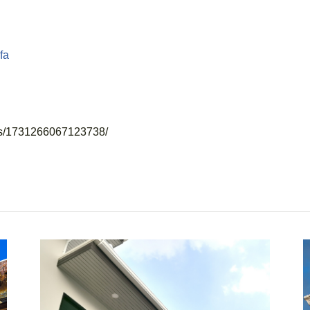
fa
sts/1731266067123738/