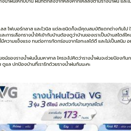
งรางน้ำฝนให้กับบ้าน ฝนที่ตกลงจากหลังคาก็ไหลลงตามรางน้ำฝน และไม่สร้
นเลส ไฟเบอร์กลาส และไวนิล แต่ละชนิดก็จะมีคุณสมบัติแตกต่างกันไป ใ
บ และการเลือกรางน้ำให้เข้ากับบ้านต้องดูว่าบ้านของเราเป็นบ้านสไตล์
ี่มีความแข็งแรง ทนต่อการกัดกร่อนจากไอทะเลได้ดี และไม่เป็นสนิม อ
ะโยชน์ของรางน้ำฝนนั้นมหาศาล ใครจะไปคิดว่ารางน้ำฝนจะช่วยป้องกันกา
ลืม ดูแล ปกป้องบ้านที่เรารักด้วยรางน้ำฝนกันนะคะ