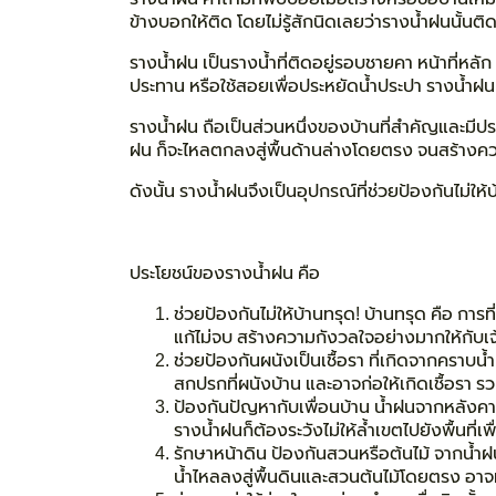
ข้างบอกให้ติด โดยไม่รู้สักนิดเลยว่ารางน้ำฝนนั้นติ
รางน้ำฝน เป็นรางน้ำที่ติดอยู่รอบชายคา หน้าที่หลัก
ประทาน หรือใช้สอยเพื่อประหยัดน้ำประปา รางน้ำฝน
รางน้ำฝน ถือเป็นส่วนหนึ่งของบ้านที่สำคัญและมีปร
ฝน ก็จะไหลตกลงสู่พื้นด้านล่างโดยตรง จนสร้างความ
ดังนั้น รางน้ำฝนจึงเป็นอุปกรณ์ที่ช่วยป้องกันไม่ใ
ประโยชน์ของรางน้ำฝน คือ
ช่วยป้องกันไม่ให้
บ้านทรุด!
บ้านทรุด คือ การท
แก้ไม่จบ สร้างความกังวลใจอย่างมากให้กับเ
ช่วยป้องกัน
ผนังเป็นเชื้อรา
ที่เกิดจากคราบน้
สกปรกที่ผนังบ้าน และอาจก่อให้เกิดเชื้อรา
ป้องกัน
ปัญหากับเพื่อนบ้าน
น้ำฝนจากหลังคาอ
รางน้ำฝนก็ต้องระวังไม่ให้ล้ำเขตไปยังพื้นที่
รักษาหน้าดิน ป้องกันสวนหรือต้นไม้
จากน้ำฝน
น้ำไหลลงสู่พื้นดินและสวนต้นไม้โดยตรง อาจท