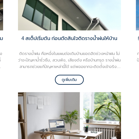
ไม
4 สเต็ปเริ่มต้น ก่อนตัดสินใจติดรางน้ำฝนให้บ้าน
่ง
ติดรางน้ำฝน คือหนึ่งในแผนต่อเติมบ้านยอดฮิตช่วงหน้าฝน ไม่
่
ว่าจะปัญหาน้ำรั่วซึม, สวนพัง, เสียงดัง หรือบ้านทรุด รางน้ำฝน
ป
สามารถช่วยแก้ปัญหาเหล่านี้ได้ แต่พออยากจะติดตั้งเข้าจริงๆ
ไว
ก็ไม่รู้จะเริ่มจากอะไรก่อนดี งั้นลองมาเริ่มด้วย 4 สเต็ปเริ่ม
ร
ต้นฉบับมือใหม่ ก่อนตัดสินใจติดรางน้ำฝนให้บ้านกันเถอะ
ดูเพิ่มเติม