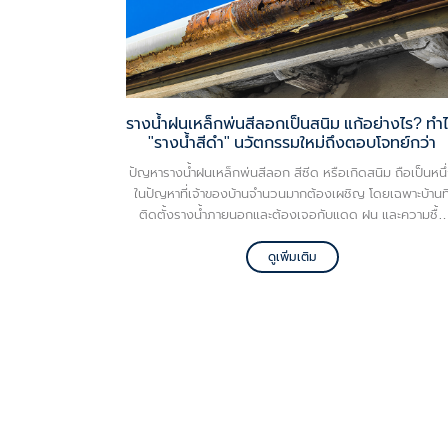
รางน้ำฝนเหล็กพ่นสีลอกเป็นสนิม แก้อย่างไร? ทำ
"รางน้ำสีดำ" นวัตกรรมใหม่ถึงตอบโจทย์กว่า
ปัญหารางน้ำฝนเหล็กพ่นสีลอก สีซีด หรือเกิดสนิม ถือเป็นหนึ
ในปัญหาที่เจ้าของบ้านจำนวนมากต้องเผชิญ โดยเฉพาะบ้านที
ติดตั้งรางน้ำภายนอกและต้องเจอกับแดด ฝน และความชื้น
ตลอดทั้งปี ทำให้หลายคนเริ่มมองหาทางเลือกใหม่อย่างรางน้ำ
นิลสีดำ ที่ให้ทั้งความสวยงาม ความทนทาน และลดปัญหากา
ดูเพิ่มเติม
ซ่อมบำรุงในระยะยาวมากกว่ารางน้ำแบบเดิม