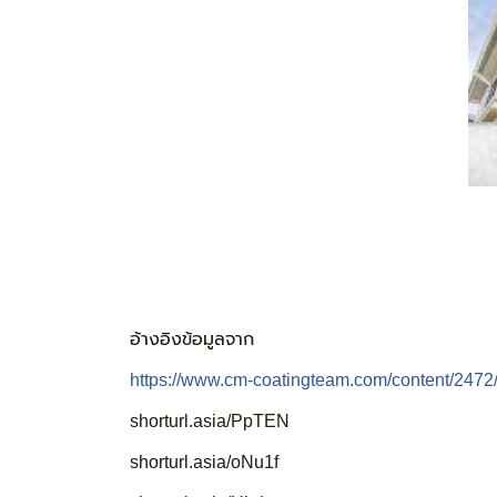
อ้างอิงข้อมูลจาก
https://www.cm-coatingteam.com/content/2472/b
shorturl.asia/PpTEN
shorturl.asia/oNu1f