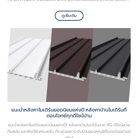
เป็นพาหะนำโรคที่อันตรายมาก ๆ แค่สัมผัสคุณก็อาจป่วยได้ หลายคนกลัว แค่
เห็นก็ยี้ ไม่กล้ามอง ไม่กล้าเข้าใกล้ แต่ไม่ว่าจะพยายามหลีกหนีจากมันเท่าไหร่
ดูเพิ่มเติม
กลับต้องได้พบได้เจอในบ้าน คอนโด ที่พักอาศัย วันนี้ VG ขอเอาใจสายยี้
แมลงสาบ แค่เห็นก็จะเป็นลม ด้วยวิธีกำจัดแมลงสาบ ทำแล้วช่วยได้จริง
แน่นอน!
แนะนำหลังคาโมเดิร์นยอดนิยมแห่งปี หลังคาบ้านโมเดิร์นที่
ตอบโจทย์ทุกดีไซน์บ้าน
แนะนำหลังคาโมเดิร์นยอดนิยมแห่งปี! หลังคาบ้านโมเดิร์นจาก VG ดีไซน์สวย
ทันสมัย และฟังก์ชันครบครัน ที่จะช่วยยกระดับบ้านของคุณให้โดดเด่นอย่างมี
สไตล์