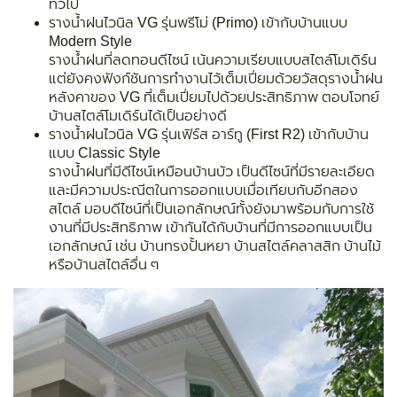
ทั่วไป
รางน้ำฝนไวนิล VG รุ่นพรีโม่ (Primo) เข้ากับบ้านแบบ
Modern Style
รางน้ำฝนที่ลดทอนดีไซน์ เน้นความเรียบแบบสไตล์โมเดิร์น
แต่ยังคงฟังก์ชันการทำงานไว้เต็มเปี่ยมด้วยวัสดุรางน้ำฝน
หลังคาของ VG ที่เต็มเปี่ยมไปด้วยประสิทธิภาพ ตอบโจทย์
บ้านสไตล์โมเดิร์นได้เป็นอย่างดี
รางน้ำฝนไวนิล VG รุ่นเฟิร์ส อาร์ทู (First R2) เข้ากับบ้าน
แบบ Classic Style
รางน้ำฝนที่มีดีไซน์เหมือนบ้านบัว เป็นดีไซน์ที่มีรายละเอียด
และมีความประณีตในการออกแบบเมื่อเทียบกับอีกสอง
สไตล์ มอบดีไซน์ที่เป็นเอกลักษณ์ทั้งยังมาพร้อมกับการใช้
งานที่มีประสิทธิภาพ เข้ากันได้กับบ้านที่มีการออกแบบเป็น
เอกลักษณ์ เช่น บ้านทรงปั้นหยา บ้านสไตล์คลาสสิก บ้านไม้
หรือบ้านสไตล์อื่น ๆ