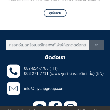
จะต้องเลือกให้เหมาะสมกับสภาพอากาศของเมืองไทย รางน้ำฝน จริงๆ แล้ว!
สำคัญสุดเลย คือ ช่วยไม่ให้บ้านทรุด เพราะหากบ้านทรุดขึ้นมา จะเป็นปัญหาที่
แก้ไม่รู้จบเลยค่ะ และรางน้ำฝนช่วย ป้องกันผนังเป็นเชื้อรา ที่เกิดจากการกระ
ดูเพิ่มเติม
เซ็นของน้ำฝน ลดปัญหาน้ำซึมเข้าสู่หลังคา และตามซอกประตูหรือหน้าต่างอีก
ด้วย หากเราติดตั้งรางน้ำฝนให้กับบ้าน ก็จะช่วยลดค่าใช้จ่ายในการซ่อมบำรุง
บ้านไปได้เยอะมากเลยค่ะ วันนี้เราจะแชร์ความรู้ ที่ช่วยให้คุณสามารถตัดสินใจ
เลือกวัสดุให้เหมาะสมกับบ้านของคุณ ทั้งเรื่องงบประมาณ ความแข็งแรง
คงทน รวมไปถึงความสวยงามที่ลงตัวกับบ้าน ถ้าพร้อมแล้วไปลุ
ยกันเล้ยยย...
ส่ง
ติดต่อเรา
087-654-7788 (TH)
063-271-7711 (เฉพาะลูกค้าต่างชาติเท่านั้น) (EN)
info@mycnpgroup.com