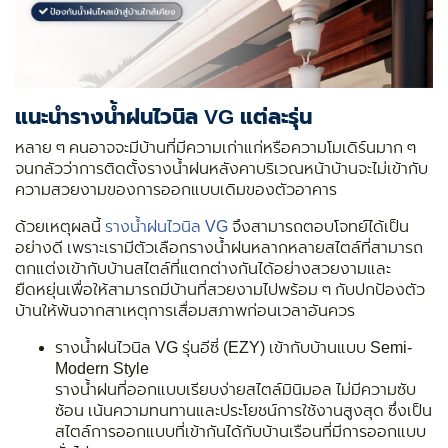
แนะนำรางน้ำฝนไวนิล VG แต่ละรุ่น
หลาย ๆ คนอาจจะมีบ้านที่มีความเก่าแก่หรือความโมเดิร์นมาก ๆ
จนกลัวว่าการติดตั้งรางน้ำฝนหลังคาบริเวณหน้าบ้านจะไม่เข้ากับ
ความสวยงามของการออกแบบเดิมของตัวอาคาร
ด้วยเหตุผลนี้
รางน้ำฝนไวนิล VG
จึงสามารถตอบโจทย์ได้เป็น
อย่างดี เพราะเรามีตัวเลือกรางน้ำฝนหลากหลายสไตล์ที่สามารถ
ตกแต่งเข้ากับบ้านสไตล์ที่แตกต่างกันได้อย่างสวยงามและ
ยืดหยุ่นเพื่อให้สามารถมีบ้านที่สวยงามไปพร้อม ๆ กับปกป้องตัว
บ้านให้พ้นจากสาเหตุการเสื่อมสภาพก่อนเวลาอันควร
รางน้ำฝนไวนิล VG รุ่นอีซี่ (EZY) เข้ากับบ้านแบบ Semi-
Modern Style
รางน้ำฝนที่ออกแบบเรียบง่ายสไตล์มินิมอล ไม่มีความซับ
ซ้อน เน้นความทนทานและประโยชน์การใช้งานสูงสุด ซึ่งเป็น
สไตล์การออกแบบที่เข้ากันได้กับบ้านเรือนที่มีการออกแบบ