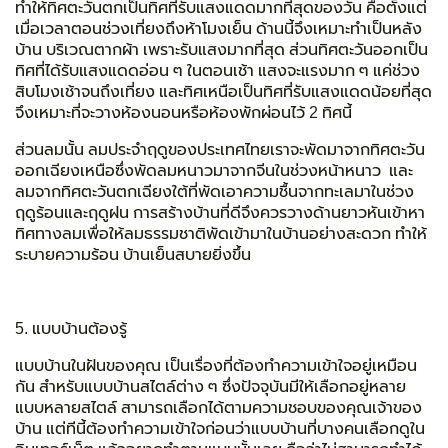
ทำให้ทิศตะวันตกเป็นทิศที่รับแสงแดดมากที่สุดของวัน คือตั้งแต่
เมื่อเวลาตอนช่วงเที่ยงถึงห้าโมงเย็น ด้านนี้จึงเหมาะทำเป็นหลัง
บ้าน บริเวณตากผ้า เพราะรับแสงมากที่สุด ส่วนทิศตะวันออกเป็น
ทิศที่ได้รับแสงแดดอ่อน ๆ ในตอนเช้า แสงจะแรงมาก ๆ แค่ช่วง
สิบโมงเช้าจนถึงเที่ยง และทิศเหนือเป็นทิศที่รับแสงแดดน้อยที่สุด
จึงเหมาะที่จะวางห้องนอนหรือห้องพักผ่อนไว้ 2 ทิศนี้
ส่วนลมนั้น ลมประจำฤดูของประเทศไทยเราจะพัดมาจากทิศตะวัน
ออกเฉียงเหนือซึ่งพัดลมหนาวมาจากจีนในช่วงหน้าหนาว และ
ลมจากทิศตะวันตกเฉียงใต้ที่พัดเอาความชื้นจากทะเลมาในช่วง
ฤดูร้อนและฤดูฝน การสร้างบ้านที่ดีจึงควรวางด้านยาวหันเข้าหา
ทิศทางลมเพื่อให้ลมธรรมชาติพัดเข้ามาในบ้านอย่างสะดวก ทำให้
ระบายความร้อน บ้านเย็นสบายยิ่งขึ้น
5. แบบบ้านต้องรู้
แบบบ้านในฝันของคุณ เป็นเรื่องที่ต้องทำความเข้าใจอยู่เหมือน
กัน สำหรับแบบบ้านสไตล์ต่าง ๆ ซึ่งปัจจุบันมีให้เลือกอยู่หลาย
แบบหลายสไตล์ สามารถเลือกได้ตามความชอบของคุณเจ้าของ
บ้าน แต่ทีนี้ต้องทำความเข้าใจก่อนว่าแบบบ้านที่บางคนเลือกดูใน