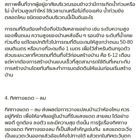
สภาพพื้นที่จากผู้อยู่อาศัยบริเวณรอบข้างว่ามีการเกิดน้ำท่วมหรือ
ไม่ น้ำท่วมสูงเท่าไหร่ ใช้เวลานานหรือไม่ถึงจะแห้ง น้ำท่วมขัง
ตลอดไหม ชนิดของดินบริเวณนี้เป็นดินอะไร
การถมที่ดินต้องคำนึงถึงปัจจัยหลายอย่าง เช่น ระดับความสูง
ของพื้นถนน ความสูงของบ้านหลังอื่น ๆ รอบข้าง ระดับที่น้ำเคย
ท่วมถึง แต่โดยปกติทั่วไปการถมที่ดินจะถมให้สูงกว่าถนน 50-80
เซนติเมตร หรือบางที่จะถมถึง 1 เมตร เผื่อไว้สำหรับดินทรุดตัว
ส่วนระยะเวลาที่ควรถมที่ดินทิ้งไว้ก่อนสร้างบ้าน คือ 6-12 เดือน
แต่หากต้องการสร้างบ้านแบบเร็วที่สุดสามารถใช้ดินที่เหมาะกับ
การสร้างบ้านโดยทันทีและทำการบดอัดดินให้แน่นก่อนเริ่มสร้าง
บ้าน
4. ทิศทางแดด – ลม
ทิศทางแดด – ลม ส่งผลต่อการวางแปลนบ้านว่าห้องไหน ควร
อยู่ทิศใด เพื่อให้อาศัยอยู่ในบ้านที่รับแสงแดด สายลม ได้อย่าง
พอดี ถูกต้อง ลงตัว และมีความสุข ดังนั้น การรู้เเรื่องทิศทาง
ของแดด ทิศทางของลม ก็เป็นสิ่งสำคัญเช่นกัน แสงแดดจะวิ่ง
เป็นแนวตะวันออกแล้วอ้อมโค้งไปทางใต้ แล้วตกในทิศตะวันตก