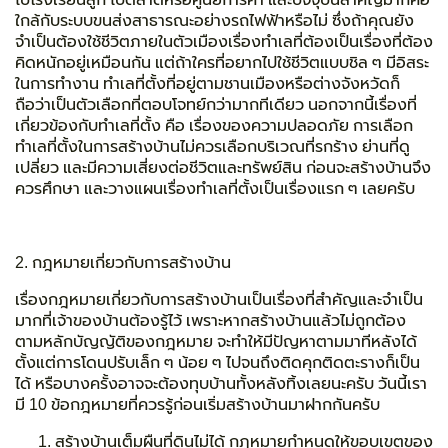
ใกล้กับระบบขนส่งสาธารณะอย่างรถไฟฟ้าหรือไม่ ซึ่งถ้าคุณยัง
จำเป็นต้องใช้ชีวิตภายในตัวเมืองเรื่องทำเลที่ต้องเป็นเรื่องที่ต้อง
คิดหนักอยู่เหมือนกัน แต่ถ้าใครที่อยากไปใช้ชีวิตแบบชิล ๆ มีอิสระ
ในการทำงาน ทำเลที่ตั้งที่อยู่ตามชานเมืองหรือต่างจังหวัดก็
ถือว่าเป็นตัวเลือกที่ตอบโจทย์กว่ามากทีเดียว นอกจากนี้เรื่องที่
เกี่ยวข้องกับทำเลที่ตั้ง คือ เรื่องของความปลอดภัย การเลือก
ทำเลที่ตั้งในการสร้างบ้านไม่ควรเลือกบริเวณที่รกร้าง ย่านที่ดู
เปลี่ยว และมีความเสี่ยงต่อชีวิตและทรัพย์สิน ก่อนจะสร้างบ้านจึง
ควรศึกษา และวางแผนเรื่องทำเลที่ตั้งเป็นเรื่องแรก ๆ เลยครับ
2. กฎหมายเกี่ยวกับการสร้างบ้าน
เรื่องกฎหมายเกี่ยวกับการสร้างบ้านเป็นเรื่องที่สำคัญและจำเป็น
มากที่เจ้าของบ้านต้องรู้ไว้ เพราะหากสร้างบ้านแล้วไม่ถูกต้อง
ตามหลักบัญญัติของกฎหมาย จะทำให้มีปัญหาตามมาทีหลังได้
ตั้งแต่การโดนปรับเล็ก ๆ น้อย ๆ ไปจนถึงติดคุกติดตะรางก็เป็น
ได้ หรือบางครั้งอาจจะต้องทุบบ้านทั้งหลังทิ้งเลยนะครับ วันนี้เรา
มี 10 ข้อกฎหมายที่ควรรู้ก่อนเริ่มสร้างบ้านมาฝากกันครับ
สร้างบ้านเต็มผืนที่ดินไม่ได้ กฎหมายกำหนดให้ขอบเขตของ