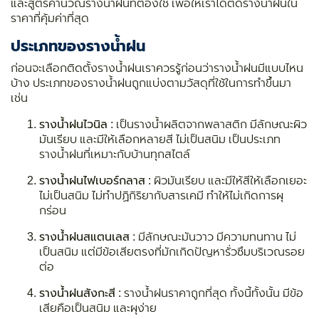
และสูตรคำนวณรางน้ำฝนที่ต้องใช้ เพื่อให้เราได้ติดรางน้ำฝนใน
ราคาที่คุ้มค่าที่สุด
ประเภทของรางน้ำฝน
ก่อนจะเลือกติดตั้งรางน้ำฝนเราควรรู้ก่อนว่ารางน้ำฝนมีแบบไหน
บ้าง ประเภทของรางน้ำฝนถูกแบ่งตามวัสดุที่ใช้ในการทำขึ้นมา
เช่น
รางน้ำฝนไวนิล
: เป็นรางน้ำผลิตจากพลาสติก มีลักษณะผิว
มันเรียบ และมีให้เลือกหลายสี ไม่เป็นสนิม เป็นประเภท
รางน้ำฝนที่เหมาะกับบ้านทุกสไตล์
รางน้ำฝนไฟเบอร์กลาส
: ผิวมันเรียบ และมีให้สีให้เลือกเยอะ
ไม่เป็นสนิม ไม่ทำปฏิกิริยากับสารเคมี ทำให้ไม่เกิดการผุ
กร่อน
รางน้ำฝนสแตนเลส
: มีลักษณะมันวาว มีความทนทาน ไม่
เป็นสนิม แต่มีข้อเสียตรงที่มักเกิดปัญหารั่วซึมบริเวณรอย
ต่อ
รางน้ำฝนสังกะสี
: รางน้ำฝนราคาถูกที่สุด ทั้งนี้ทั้งนั้น มีข้อ
เสียคือเป็นสนิม และผุง่าย