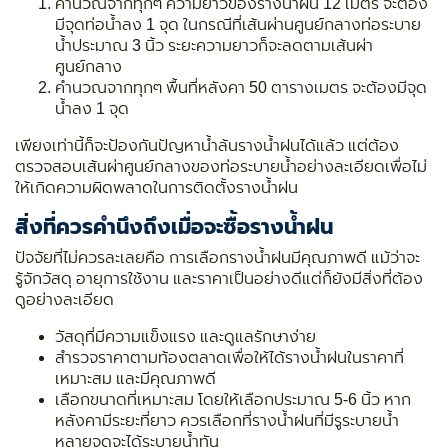
คำนวณจากทุกๆ ความยาวของรางน้ำฝน 12 เมตร จะต้อง
มีจุดท่อน้ำลง 1 จุด ในกรณีที่เส้นผ่านศูนย์กลางท่อระบาย
น้ำประมาณ 3 นิ้ว ระยะความยาวก็จะลดตามเส้นผ่า
ศูนย์กลาง
คำนวณจากทุกๆ พื้นที่หลังคา 50 ตารางเมตร จะต้องมีจุด
น้ำลง 1 จุด
เพียงเท่านี้ก็จะป้องกันปัญหาน้ำล้นรางน้ำฝนได้แล้ว แต่ต้อง
ตรวจสอบเส้นผ่าศูนย์กลางของท่อระบายน้ำอย่างละเอียดเพื่อไม่
ให้เกิดความผิดพลาดในการติดตั้งรางน้ำฝน
สิ่งที่ควรคำนึงถึงเมื่อจะซื้อรางน้ำฝน
ปัจจัยที่ไม่ควรละเลยคือ การเลือกรางน้ำฝนมีคุณภาพดี แม้ว่าจะ
รู้จักวัสดุ อายุการใช้งาน และราคาเป็นอย่างดีแต่ก็ยังมีสิ่งที่ต้อง
ดูอย่างละเอียด
วัสดุที่มีความแข็งแรง และดูแลรักษาง่าย
สำรวจราคาตามท้องตลาดเพื่อให้ได้รางน้ำฝนในราคาที่
เหมาะสม และมีคุณภาพดี
เลือกขนาดที่เหมาะสม โดยให้เลือกประมาณ 5-6 นิ้ว หาก
หลังคามีระยะที่ยาว ควรเลือกที่รางน้ำฝนที่มีรูระบายน้ำ
หลายจุดจะได้ระบายน้ำทัน