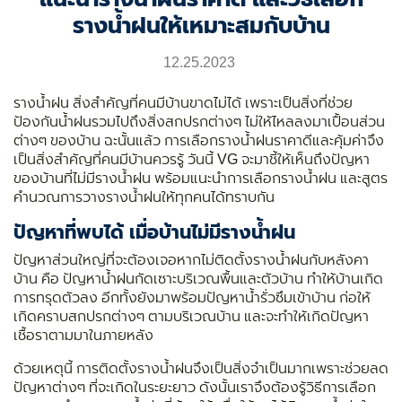
รางน้ำฝนให้เหมาะสมกับบ้าน
12.25.2023
รางน้ำฝน สิ่งสำคัญที่คนมีบ้านขาดไม่ได้ เพราะเป็นสิ่งที่ช่วย
ป้องกันน้ำฝนรวมไปถึงสิ่งสกปรกต่างๆ ไม่ให้ไหลลงมาเปื้อนส่วน
ต่างๆ ของบ้าน ฉะนั้นแล้ว การเลือกรางน้ำฝนราคาดีและคุ้มค่าจึง
เป็นสิ่งสำคัญที่คนมีบ้านควรรู้ วันนี้
VG
จะมาชี้ให้เห็นถึงปัญหา
ของบ้านที่ไม่มีรางน้ำฝน พร้อมแนะนำการเลือกรางน้ำฝน และสูตร
คำนวณการวางรางน้ำฝนให้ทุกคนได้ทราบกัน
ปัญหาที่พบได้ เมื่อบ้านไม่มีรางน้ำฝน
ปัญหาส่วนใหญ่ที่จะต้องเจอหากไม่ติดตั้งรางน้ำฝนกับหลังคา
บ้าน คือ ปัญหาน้ำฝนกัดเซาะบริเวณพื้นและตัวบ้าน ทำให้บ้านเกิด
การทรุดตัวลง อีกทั้งยังมาพร้อมปัญหาน้ำรั่วซึมเข้าบ้าน ก่อให้
เกิดคราบสกปรกต่างๆ ตามบริเวณบ้าน และจะทำให้เกิดปัญหา
เชื้อราตามมาในภายหลัง
ด้วยเหตุนี้ การติดตั้งรางน้ำฝนจึงเป็นสิ่งจำเป็นมากเพราะช่วยลด
ปัญหาต่างๆ ที่จะเกิดในระยะยาว ดังนั้นเราจึงต้องรู้วิธีการเลือก