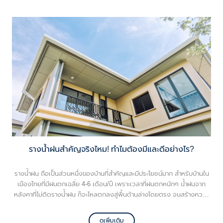
รางน้ำฝนสำคัญจริงไหม! ทำไมต้องมีและดีอย่างไร?
รางน้ำฝน ถือเป็นส่วนหนึ่งของบ้านที่สำคัญและมีประโยชน์มาก สำหรับบ้านใน
เมืองไทยที่มีฝนตกเฉลี่ย 4-6 เดือน/ปี เพราะเวลาที่ฝนตกหนักๆ น้ำฝนจาก
หลังคาที่ไม่ติดรางน้ำฝน ก็จะไหลตกลงสู่พื้นด้านล่างโดยตรง จนสร้างความ
เสียหายให้กับตัวบ้าน สิ่งปลูกสร้าง หรือแม้แต่ต้นไม้ที่เราปลูกเอาไว้รอบๆ บ้าน
ดังนั้น รางน้ำฝนจึงเป็นอุปกรณ์ที่ช่วยป้องกันไม่ให้บ้านของเราเกิดความเสีย
ดูเพิ่มเติม