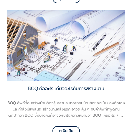
หายนั่นเอง มาดูกันว่ารางน้ำฝนมีประโยชน์อย่างไรบ้าง
BOQ คืออะไร เกี่ยวอะไรกับการสร้างบ้าน
BOQ ศัพท์ที่คนสร้างบ้านต้องรู้ หลายคนที่อยากมีบ้านสักหลังเป็นของตัวเอง
และกำลังมีแพลนจะสร้างบ้านหลังแรก อาจจะคุ้น ๆ กับคำศัพท์ที่พูดกัน
ติดปากว่า BOQ ซึ่งบางคนก็อาจจะเข้าใจความหมายว่า BOQ คืออะไร ? แต่
ก็ยังมีคนอีกจำนวนมากที่ไม่รู้จักคำว่า BOQ โดยเฉพาะคนทั่วไปที่ไม่ได้อยู่ใน
แวดวงช่างหรือไม่ได้ใส่ใจเรื่องบ้านมากนัก วันนี้ VG พามาทำความรู้จัก
ดูเพิ่มเติม