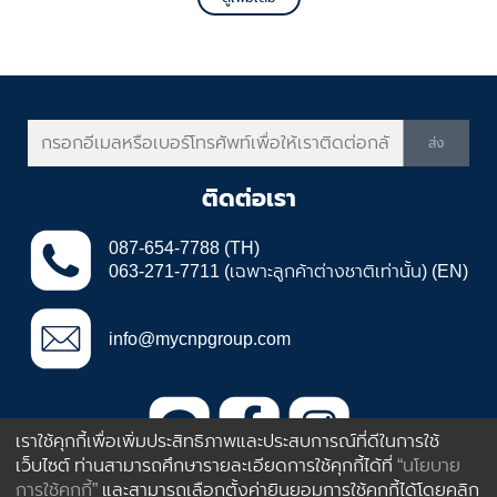
งั้น แล้วการเลือกสีทาบ้านภายนอกแบบไหน เลือยังไงดี ให้สวย ตรงใจ ไม่
ต้องเสียเงินทาใหม่ วันนี้ VG ขอเสนอเหตุผลช่วยให้คุณเจ้าของบ้านเลือกสีทา
บ้านภายนอกแบบทาครั้งเดียวจบ ไม่ต้องแก้หลายรอบกันครับ
ส่ง
ติดต่อเรา
087-654-7788 (TH)
063-271-7711 (เฉพาะลูกค้าต่างชาติเท่านั้น) (EN)
info@mycnpgroup.com
เราใช้คุกกี้เพื่อเพิ่มประสิทธิภาพและประสบการณ์ที่ดีในการใช้
เว็บไซต์ ท่านสามารถศึกษารายละเอียดการใช้คุกกี้ได้ที่
“นโยบาย
385 ถนนอ่อนนุช ประเวศ กรุงเทพฯ
การใช้คุกกี้”
และสามารถเลือกตั้งค่ายินยอมการใช้คุกกี้ได้โดยคลิก