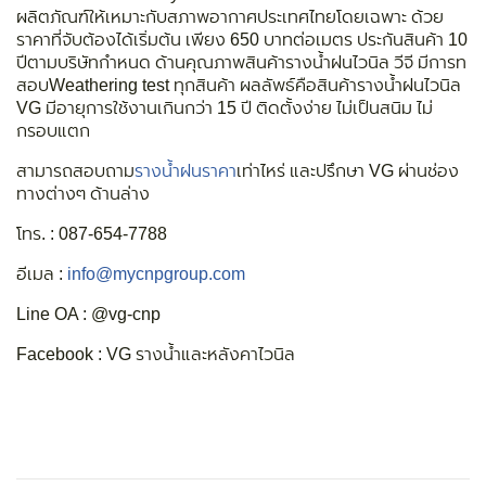
ผลิตภัณฑ์ให้เหมาะกับสภาพอากาศประเทศไทยโดยเฉพาะ ด้วย
ราคาที่จับต้องได้เริ่มต้น เพียง 650 บาทต่อเมตร ประกันสินค้า 10
ปีตามบริษัทกำหนด ด้านคุณภาพสินค้ารางน้ำฝนไวนิล วีจี มีการท
สอบWeathering test ทุกสินค้า ผลลัพธ์คือสินค้ารางน้ำฝนไวนิล
VG มีอายุการใช้งานเกินกว่า 15 ปี ติดตั้งง่าย ไม่เป็นสนิม ไม่
กรอบแตก
สามารถสอบถาม
รางน้ำฝนราคา
เท่าไหร่ และปรึกษา VG ผ่านช่อง
ทางต่างๆ ด้านล่าง
โทร. : 087-654-7788
อีเมล :
info@mycnpgroup.com
Line OA : @vg-cnp
Facebook : VG รางน้ำและหลังคาไวนิล