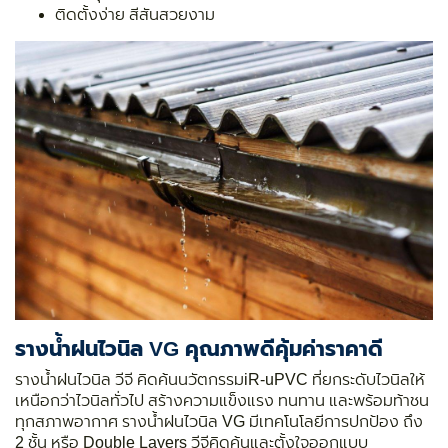
ติดตั้งง่าย สีสันสวยงาม
รางน้ำฝนไวนิล VG คุณภาพดีคุ้มค่าราคาดี
รางน้ำฝนไวนิล วีจี คิดค้นนวัตกรรมiR-uPVC ที่ยกระดับไวนิลให้
เหนือกว่าไวนิลทั่วไป สร้างความแข็งแรง ทนทาน และพร้อมท้าชน
ทุกสภาพอากาศ รางน้ำฝนไวนิล VG มีเทคโนโลยีการปกป้อง ถึง
2 ชั้น หรือ Double Layers วีจีคิดค้นและตั้งใจออกแบบ