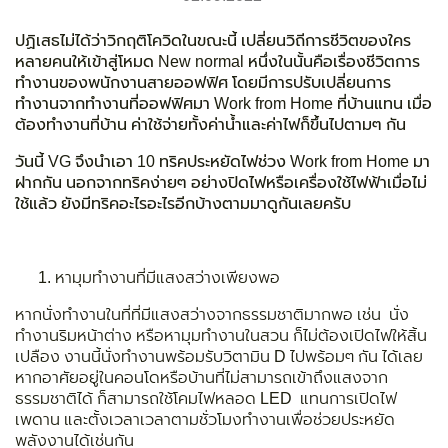
ปฏิเสธไม่ได้ว่าวิกฤติโควิดในขณะนี้ เปลี่ยนวิถีการชีวิตของใคร
หลายคนให้เข้าสู่โหมด New normal หนึ่งในนั้นคือเรื่องชีวิตการ
ทำงานของพนักงานสายออฟฟิศ โดยมีการปรับเปลี่ยนการ
ทำงานจากทำงานที่ออฟฟิศมา Work from Home ที่บ้านแทน เมื่อ
ต้องทำงานที่บ้าน ค่าใช้จ่ายทั้งค่าน้ำและค่าไฟก็ขึ้นไปตามๆ กัน
วันนี้ VG จึงนำเอา 10 ทริคประหยัดไฟช่วง Work from Home มา
ฝากกัน นอกจากทริคง่ายๆ อย่างปิดไฟหรือเครื่องใช้ไฟฟ้าเมื่อไม่
ใช้แล้ว ยังมีทริคอะไรอะไรอีกบ้างตามมาดูกันเลยครับ
หามุมทำงานที่มีแสงสว่างเพียงพอ
หากนั่งทำงานในที่ที่มีแสงสว่างจากธรรมชาติมากพอ เช่น นั่ง
ทำงานริมหน้าต่าง หรือหามุมทำงานในสวน ก็ไม่ต้องเปิดไฟให้สิ้น
เปลือง งานนี้นั่งทำงานพร้อมรับวิตามิน D ไปพร้อมๆ กัน ได้เลย
หากอาศัยอยู่ในคอนโดหรือบ้านที่ไม่สามารถเข้าถึงแสงจาก
ธรรมชาติได้ ก็สามารถใช้โคมไฟหลอด LED แทนการเปิดไฟ
เพดาน และตั้งเวลาเวลาตามชั่วโมงทำงานเพื่อช่วยประหยัด
พลังงานได้เช่นกัน