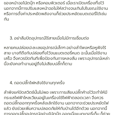
ของหน้าจอโน้ตบุ๊ก หรือคอมพิวเตอร์ เมื่อเราเปิดเครื่องทิ้งไว้
นอกจากนี้การปรับแสงหน้าจอไม่ให้สว่างจนเกินไปในขณะใช้งาน
หรือการตั้งค่าประหยัดพลังงานก็ช่วยประหยัดแบตเตอรี่ได้เช่น
กัน
อย่าลืมปิดอุปกรณ์ไร้สายเมื่อไม่มีการเชื่อมต่อ
หลายคนปล่อยปะละเลยอุปกรณ์เล็กๆ อย่างลำโพงหรือหูฟังไร้
สาย บางทีถึงกับปล่อยทิ้งไว้จนแบตเตอรี่หมด ฉะนั้นเมื่อใช้งาน
เสร็จ จึงควรปิดทันทีเพื่อป้องกันการหลงลืม เพราะอุปกรณ์เหล่า
นี้จะยังคงทำงานอยู่ถึงไม่เสียบปลั๊กก็ตาม
ถอดปลั๊กไฟหลังใช้งานทุกครั้ง
ลำพังแค่ปิดสวิตช์นั้นไม่พอ เพราะการเสียบปลั๊กค้างไว้จะทำให้มี
กระแสไฟฟ้าไหลเวียนอยู่ในเครื่องใช้ไฟฟ้าตลอดเวลา จึงควร
ถอดปลั๊กออกทุกครั้งหลังเลิกใช้งาน นอกจากจะช่วยประหยัดไฟ
แล้ว ยังช่วยเพิ่มความปลอดภัยให้กับบ้านได้อีกด้วย นอกจากนี้
การถอดปลั๊กอุปกรณ์อย่างโน้ตบุ๊ก ออกเมื่อแบตเตอรี่เต็ม ก็ช่วย