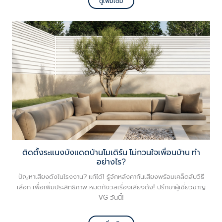
ดูเพิ่มเติม
ติดตั้งระแนงบังแดดบ้านโมเดิร์น ไม่กวนใจเพื่อนบ้าน ทำ
อย่างไร?
ปัญหาเสียงดังในโรงงาน? แก้ได้! รู้จักหลังคากันเสียงพร้อมเคล็ดลับวิธี
เลือก เพื่อเพิ่มประสิทธิภาพ หมดกังวลเรื่องเสียงดัง! ปรึกษาผู้เชี่ยวชาญ
VG วันนี้!