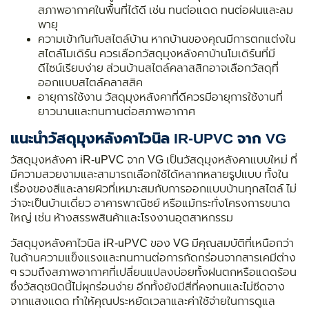
สภาพอากาศในพื้นที่ได้ดี เช่น ทนต่อแดด ทนต่อฝนและลม
พายุ
ความเข้ากันกับสไตล์บ้าน หากบ้านของคุณมีการตกแต่งใน
สไตล์โมเดิร์น ควรเลือกวัสดุมุงหลังคาบ้านโมเดิร์นที่มี
ดีไซน์เรียบง่าย ส่วนบ้านสไตล์คลาสสิกอาจเลือกวัสดุที่
ออกแบบสไตล์คลาสสิค
อายุการใช้งาน วัสดุมุงหลังคาที่ดีควรมีอายุการใช้งานที่
ยาวนานและทนทานต่อสภาพอากาศ
แนะนำ
วัสดุมุงหลังคาไวนิล
IR-UPVC จาก VG
วัสดุมุงหลังคา iR-uPVC จาก VG เป็นวัสดุมุงหลังคาแบบใหม่ ที่
มีความสวยงามและสามารถเลือกใช้ได้หลากหลายรูปแบบ ทั้งใน
เรื่องของสีและลายผิวที่เหมาะสมกับการออกแบบบ้านทุกสไตล์ ไม่
ว่าจะเป็นบ้านเดี่ยว อาคารพาณิชย์ หรือแม้กระทั่งโครงการขนาด
ใหญ่ เช่น ห้างสรรพสินค้าและโรงงานอุตสาหกรรม
วัสดุมุงหลังคาไวนิล iR-uPVC ของ VG มีคุณสมบัติที่เหนือกว่า
ในด้านความแข็งแรงและทนทานต่อการกัดกร่อนจากสารเคมีต่าง
ๆ รวมถึงสภาพอากาศที่เปลี่ยนแปลงบ่อยทั้งฝนตกหรือแดดร้อน
ซึ่งวัสดุชนิดนี้ไม่ผุกร่อนง่าย อีกทั้งยังมีสีที่คงทนและไม่ซีดจาง
จากแสงแดด ทำให้คุณประหยัดเวลาและค่าใช้จ่ายในการดูแล