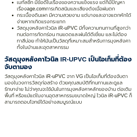
เมทัลชีท มีข้อดีในเรื่องของความแข็งแรง แต่ก็มีปัญหา
เรื่องage.comการเกิดสนิมและเสียงดังเมื่อฝนตก
กระเบื้องดินเผา มีความสวยงาม แต่บางและอาจแตกหักได้
ง่ายหากเกิดแรงกระแทก
วัสดุมุงหลังคาไวนิล iR-uPVC มีทั้งความทนทานที่สูงกว่า
ทนต่อการกัดกร่อน ทนแดดและฝนได้ดีเยี่ยม และไม่ต้อง
ทาสีบ่อย ทำให้มันเป็นวัสดุที่เหมาะสมสำหรับการมุงหลังคา
ทั้งในบ้านและอุตสาหกรรม
วัสดุมุงหลังคาไวนิล
IR-UPVC เป็นไอเท็มที่ต้อง
จับตามอง
วัสดุมุงหลังคาไวนิล iR-uPVC จาก VG เป็นไอเท็มที่ต้องจับตา
มองในวงการวัสดุก่อสร้าง ด้วยคุณสมบัติที่ทนทานและดูแล
รักษาง่าย ไม่ว่าคุณจะใช้มันในการมุงหลังคาหลักของบ้าน ต่อเติม
พื้นที่ หรือแม้แต่ในงานอุตสาหกรรมขนาดใหญ่ ไวนิล iR-uPVC ก็
สามารถตอบโจทย์ได้อย่างสมบูรณ์แบบ