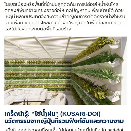
ในเขตเมืองหรือพื้นที่ที่บ้านปลูกติดกัน การปล่อยให้น้ำฝนไหล
ตกลงสู่พื้นที่ข้างเคียงอาจก่อให้เกิดปัญหากับเพื่อนบ้านได้ ด้วย
เหตุนี้ หลายประเทศจึงให้ความสำคัญกับการติดตั้งรางน้ำสำหรับ
บ้านเพื่อควบคุมการไหลของน้ำฝนให้อยู่ภายในพื้นที่ของตัวบ้าน
และไม่ส่งผลกระทบต่อพื้นที่รอบข้าง
เกร็ดน่ารู้: “โซ่น้ำฝน” (KUSARI-DOI)
นวัตกรรมจากญี่ปุ่นที่รวมฟังก์ชันและความงาม
หนึ่งในองค์ประกอบที่พบเห็นได้บ่อยในบ้านญี่ปุ่นคือ Kusari-doi