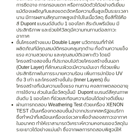
การซีดจาง การกรอบแตก หรือการบิดตัวได้อย่างดีเยี่ยม
แม้ต้องเผชิญกับแสงแดดจัดหรือความชื้นสูงเป็นระยะเวลา
นาน มีการผสานสีคุณภาพสูงเข้าไปในเนื้อวัสดุ ซึ่งสีที่ใช้คือ
สี Dupont แบรนด์อันดับ 1 ของโลก สีระดับพรีเมียม มี
ประสิทธิภาพ และช่วยให้วัสดุมีความทนทานต่อสภาวะ
อากาศ
ชั้นโครงสร้างแบบ Double Layer นวัตกรรมที่ทำให้
ผลิตภัณฑ์มีคุณสมบัติครอบคลุมทุกด้าน ทั้งด้านความแข็ง
แรง ความสวยงาม และคุณสมบัติเฉพาะตัว โดยมี
โครงสร้างสองชั้น ที่ประกอบไปด้วยโครงสร้างชั้นนอก
(Outer Layer) ที่ลักษณะผิวจะมีความมันเงา ที่ช่วยเพิ่ม
ประสิทธิภาพในการระบายความร้อน เพิ่มการปกป้อง UV
ถึง 3 เท่า และโครงสร้างชั้นใน (Inner Layers) ชั้น
โครงสร้างที่เน้นความแข็งแรง ทนทาน คงสภาพตลอดอายุ
การใช้งาน ส่วนในเนื้อวัสดุนั้นมี Dupont แบรนด์สีคุณภาพ
อันดับ 1 ของโลก ที่ช่วยสะท้อนความร้อนได้อย่างดีเยี่ยม
ผ่านการทดสอบ Weathering Test ด้วยเครื่อง XENON
TEST เป็นเครื่องทดสอบชั้นนำจากประเทศสหรัฐอเมริกา
ซึ่งทำหน้าที่เสมือนเครื่องเร่งเวลาเพื่อจำลองสภาวะอากาศ
ในอนาคต ทำให้เราสามารถวิเคราะห์ความคงทนของวัสดุใน
ระยะยาวได้อย่างแม่นยำ ซึ่งจากผลการทดสอบพิสูจน์ให้