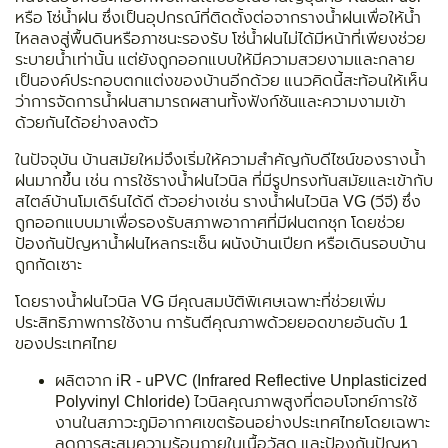
หรือ โซ่น้ำฝน ซึ่งเป็นอุปกรณ์ที่ติดตั้งต่อจากรางน้ำฝนเพื่อให้น้ำ
ไหลลงสู่พื้นดินหรือภาชนะรองรับ โซ่น้ำฝนไม่ได้มีหน้าที่เพียงช่วย
ระบายน้ำเท่านั้น แต่ยังถูกออกแบบให้มีความสวยงามและกลาย
เป็นองค์ประกอบตกแต่งของบ้านอีกด้วย แนวคิดนี้สะท้อนให้เห็น
ว่าการจัดการน้ำฝนสามารถผสานทั้งฟังก์ชันและความงามเข้า
ด้วยกันได้อย่างลงตัว
ในปัจจุบัน บ้านสมัยใหม่จึงเริ่มให้ความสำคัญกับดีไซน์ของรางน้ำ
ฝนมากขึ้น เช่น การใช้รางน้ำฝนไวนิล ที่มีรูปทรงทันสมัยและเข้ากับ
สไตล์บ้านโมเดิร์นได้ดี ตัวอย่างเช่น รางน้ำฝนไวนิล VG (วีจี) ซึ่ง
ถูกออกแบบมาเพื่อรองรับสภาพอากาศที่มีฝนตกชุก โดยช่วย
ป้องกันปัญหาน้ำฝนไหลกระเซ็น ผนังบ้านเปียก หรือเดินรอบบ้าน
ถูกกัดเซาะ
โดยรางน้ำฝนไวนิล VG มีคุณสมบัติพิเศษเฉพาะที่ช่วยเพิ่ม
ประสิทธิภาพการใช้งาน การันตีคุณภาพด้วยยอดขายอันดับ 1
ของประเทศไทย
ผลิตจาก iR - uPVC (Infrared Reflective Unplasticized
Polyvinyl Chloride) ไวนิลคุณภาพสูงที่ตอบโจทย์การใช้
งานในสภาวะภูมิอากาศเขตร้อนอย่างประเทศไทยโดยเฉพาะ
ลดการสะสมความร้อนภายในเนื้อวัสดุ และป้องกันปัญหา