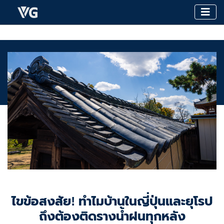
ไขข้อสงสัย! ทำไมบ้านในญี่ปุ่นและยุโรป
ถึงต้องติดรางน้ำฝนทุกหลัง