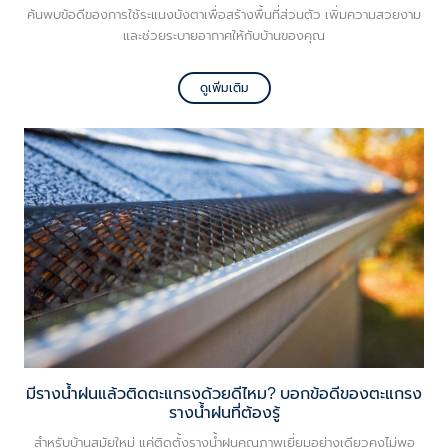
ค้นพบข้อดีของการใช้ระแนงบังตาเพื่อสร้างพื้นที่ส่วนตัว เพิ่มความสวยงาม
และช่วยระบายอากาศให้กับบ้านของคุณ
ดูเพิ่มเติม
มีรางน้ำฝนแล้วติดตะแกรงด้วยดีไหม? บอกข้อดีของตะแกรง
รางน้ำฝนที่ต้องรู้
สำหรับบ้านสมัยใหม่ แค่ติดตั้งรางน้ำฝนคุณภาพเยี่ยมอย่างเดียวคงไม่พอ