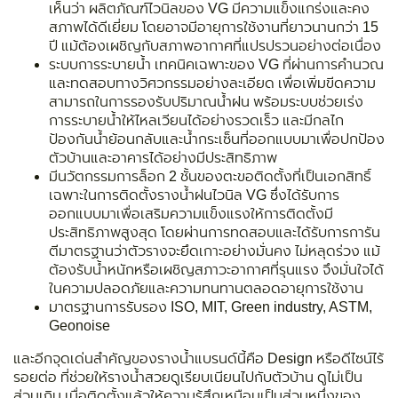
เห็นว่า ผลิตภัณฑ์ไวนิลของ VG มีความแข็งแกร่งและคง
สภาพได้ดีเยี่ยม โดยอาจมีอายุการใช้งานที่ยาวนานกว่า 15
ปี แม้ต้องเผชิญกับสภาพอากาศที่แปรปรวนอย่างต่อเนื่อง
ระบบการระบายน้ำ เทคนิคเฉพาะของ VG ที่ผ่านการคำนวณ
และทดสอบทางวิศวกรรมอย่างละเอียด เพื่อเพิ่มขีดความ
สามารถในการรองรับปริมาณน้ำฝน พร้อมระบบช่วยเร่ง
การระบายน้ำให้ไหลเวียนได้อย่างรวดเร็ว และมีกลไก
ป้องกันน้ำย้อนกลับและน้ำกระเซ็นที่ออกแบบมาเพื่อปกป้อง
ตัวบ้านและอาคารได้อย่างมีประสิทธิภาพ
มีนวัตกรรมการล็อก 2 ชั้นของตะขอติดตั้งที่เป็นเอกสิทธิ์
เฉพาะในการติดตั้งรางน้ำฝนไวนิล VG ซึ่งได้รับการ
ออกแบบมาเพื่อเสริมความแข็งแรงให้การติดตั้งมี
ประสิทธิภาพสูงสุด โดยผ่านการทดสอบและได้รับการการัน
ตีมาตรฐานว่าตัวรางจะยึดเกาะอย่างมั่นคง ไม่หลุดร่วง แม้
ต้องรับน้ำหนักหรือเผชิญสภาวะอากาศที่รุนแรง จึงมั่นใจได้
ในความปลอดภัยและความทนทานตลอดอายุการใช้งาน
มาตรฐานการรับรอง ISO, MIT, Green industry, ASTM,
Geonoise
และอีกจุดเด่นสำคัญของรางน้ำแบรนด์นี้คือ Design หรือดีไซน์ไร้
รอยต่อ ที่ช่วยให้รางน้ำสวยดูเรียบเนียนไปกับตัวบ้าน ดูไม่เป็น
ส่วนเกิน เมื่อติดตั้งแล้วให้ความรู้สึกเหมือนเป็นส่วนหนึ่งของ