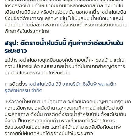
โครงสร้างบ้าน ทำให้เข้ากับบ้านได้หลากหลายสไตล์ ทั้งบ้านโม
เดิร์น บ้านมินิมอล หรือบ้านร่วมสมัย นอกจากนี้ รางน้ำฝนไวนิล
ยังมีข้อดีด้านการดูแลรักษา เช่น ไม่เป็นสนิม น้ำหนักเบา และมี
ความทนทานต่อสภาพอากาศ จึงเหมาะสำหรับการใช้งานกับบ้าน
พักอาศัยในประเทศไทย
สรุป: ติดรางน้ำฝนวันนี้ คุ้มค่ากว่าซ่อมบ้านใน
ระยะยาว
แม้ว่ารางน้ำฝนอาจดูเหมือนองค์ประกอบเล็กๆ ของบ้าน แต่ใน
ความเป็นจริงแล้ว ระบบระบายน้ำฝนที่ดีมีบทบาทสำคัญต่อการ
ปกป้องโครงสร้างบ้านในระยะยาว
การติดตั้ง
รางน้ำฝนไวนิล
วีจี จากบริษัท ซีเอ็นพี พลาสติก
อุตสาหกรรม จำกัด
หรือรางน้ำหน้าบ้านที่มีคุณภาพ จะช่วยป้องกันปัญหาดินทรุด บด
ความเสียหายต่อผนังบ้าน และควบคุมทิศทางน้ำฝนได้อย่างมี
ประสิทธิภาพ ดังนั้น การติดตั้งรางน้ำสำหรับบ้าน ตั้งแต่เริ่มต้น
จึงถือเป็นการลงทุนที่คุ้มค่า เพราะช่วยลดค่าใช้จ่ายในการ
ซ่อมแซมบ้านในอนาคต และทำให้บ้านสามารถรับมือกับสภาพ
อากาศที่มีฝนตกหนักได้อย่างมั่นใจในระยะยาว