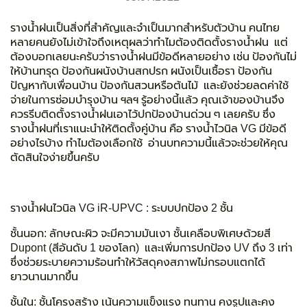
รางน้ำฝนเป็นสิ่งที่สำคัญและจำเป็นมากสำหรับตัวบ้าน คนไทย
หลายคนยังไม่เข้าใจถึงเหตุผลว่าทำไมต้องติดตั้งรางน้ำฝน แต่
ต้องบอกเลยนะครับว่ารางน้ำฝนมีข้อดีหลายอย่าง เช่น
ป้องกันไม่
ให้บ้านทรุด ป้องกันผนังบ้านสกปรก ผนังเป็นเชื้อรา ป้องกัน
ปัญหากับเพื่อนบ้าน ป้องกันสวนหรือต้นไม้ และยังช่วยลดค่าใช้
จ่ายในการซ่อมบำรุงบ้าน ฯลฯ
รู้อย่างนี้แล้ว คุณเจ้าของบ้านจึง
ควรรีบติดตั้งรางน้ำฝนเอาไว้ปกป้องบ้านด่วน ๆ เลยครับ ซึ่ง
รางน้ำฝนที่เราแนะนำให้ติดตั้งคู่บ้าน คือ รางน้ำไวนิล VG มีข้อดี
อย่างไรบ้าง ทำไมต้องเลือกใช้ อ่านบทความนี้แล้วจะช่วยให้คุณ
ตัดสินใจง่ายขึ้นครับ
รางน้ำฝนไวนิล VG iR-UPVC :
ระบบปกป้อง 2 ชั้น
ชั้นนอก:
ลักษณะผิว จะมีความมันเงา ชั้นเคลือบพิเศษด้วยสี
Dupont (สีอันดับ 1 ของโลก) และเพิ่มการปกป้อง UV ถึง 3 เท่า
ซึ่งช่วยระบายความร้อนทำให้วัสดุคงสภาพไม่กรอบแตกได้
ยาวนานมากขึ้น
ชั้นใน:
ชั้นโครงสร้าง เน้นความแข็งแรง ทนทาน คงรูปและคง