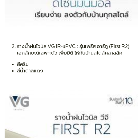
รางน้ำฝนไวนิล VG iR-uPVC :
รุ่นเฟิร์ส อาร์ทู (First R2)
เอกลักษณ์เฉพาะตัว เพิ่มมิติ ให้กับบ้านสไตล์คลาสสิค
สีครีม
สีน้ำตาลแดง