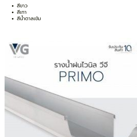
สีขาว
สีเทา
สีน้ำตาลเข้ม