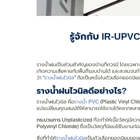
รู้จักกับ IR-UPV
รางน้ำฝนเป็นส่วนสำคัญของบ้านที่ควรมี โดยเฉพาะใ
เกิดความเสียหายกับพื้นที่รอบบ้านได้ และสะสมจนท
ว่า “
รางน้ำฝนไวนิล
” ถือเป็นหนึ่งในตัวเลือกยอดนิ
รางน้ำฝนไวนิลดีอย่างไร?
รางน้ำฝนไวนิล คือ
รางน้ำ PVC
(Plastic Vinyl Chlo
แปรเปลี่ยนคุณสมบัติให้สามารถใช้งานได้หลากหลาย
กระบวนการ Unplasticized
ที่จะทำให้เนื้อวัสดุม
Polyvinyl Chloride) ซึ่งเป็นวัสดุที่นิยมใช้ในงานก
สิ่งที่ทำให้
รางน้ำฝนไวนิล
เป็นตัวเลือกยอดนิยมของ