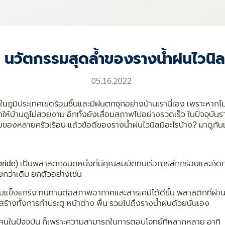
C นวัตกรรมสุดล้ำของรางน้ำฝนไวนิลที
05.16.2022
นภูมิประเทศเขตร้อนชื้นและมีฝนตกชุกอย่างบ้านเรานี่เอง เพราะหากไม
ำให้บ้านดูไม่สวยงาม อีกทั้งยังเสื่อมสภาพไปอย่างรวดเร็ว ในปัจจุบ
ยมของหลายครัวเรือน แล้วข้อดีของรางน้ำฝนไวนิลมีอะไรบ้าง? มาดูกัน
ride) เป็นพลาสติกชนิดหนึ่งที่มีคุณสมบัติทนต่อการสึกกร่อนและกัดกร่
กว่าเดิม ยกตัวอย่างเช่น
ีความแข็งแกร่ง ทนทานต่อสภาพอากาศและสารเคมีได้ดีขึ้น พลาสติกที่ผ่
่อสร้างทั้งการทำประตู หน้าต่าง พื้น รวมไปถึงรางน้ำฝนด้วยนั่นเอง
คนในปัจจุบัน ก็เพราะความสามารถในการตอบโจทย์ที่หลากหลาย อาทิ