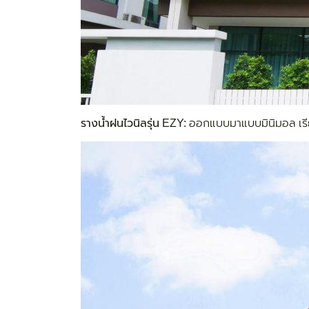
รางน้ำฝนไวนิลรุ่น EZY:
ออกแบบมาแบบมินิมอล เรียบง