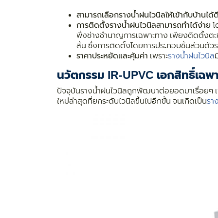
สามารถเลือกรางน้ำฝนไวนิลให้เข้ากับบ้านได้ด
การติดตั้งรางน้ำฝนไวนิลสามารถทำได้ง่าย
โด
พึ่งช่างชำนาญการเฉพาะทาง เพียงติดตั้งตะข
สิ้น ซึ่งการติดตั้งโดยการประกอบชิ้นส่วนตั
ราคาประหยัดและคุ้มค่า
เพราะ
รางน้ำฝนไวนิล
ม
นวัตกรรม IR-UPVC เอกสิทธิ์เฉ
ปัจจุบันรางน้ำฝนไวนิลถูกพัฒนาต่อยอดมาเรื่อยๆ 
ใหม่ล่าสุดที่ยกระดับไวนิลขึ้นไปอีกขั้น จนเกิดเป็น
ราง