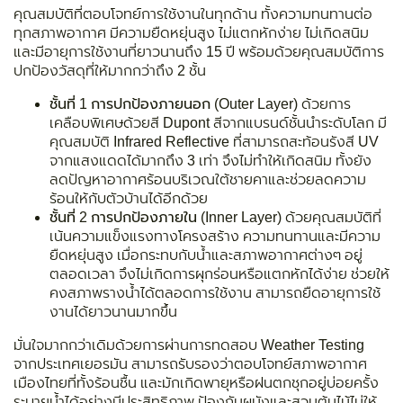
คุณสมบัติที่ตอบโจทย์การใช้งานในทุกด้าน ทั้งความทนทานต่อ
ทุกสภาพอากาศ มีความยืดหยุ่นสูง ไม่แตกหักง่าย ไม่เกิดสนิม
และมีอายุการใช้งานที่ยาวนานถึง 15 ปี พร้อมด้วยคุณสมบัติการ
ปกป้องวัสดุที่ให้มากกว่าถึง 2 ชั้น
ชั้นที่ 1 การปกป้องภายนอก (Outer Layer)
ด้วยการ
เคลือบพิเศษด้วยสี Dupont สีจากแบรนด์ชั้นนำระดับโลก มี
คุณสมบัติ Infrared Reflective ที่สามารถสะท้อนรังสี UV
จากแสงแดดได้มากถึง 3 เท่า จึงไม่ทำให้เกิดสนิม ทั้งยัง
ลดปัญหาอากาศร้อนบริเวณใต้ชายคาและช่วยลดความ
ร้อนให้กับตัวบ้านได้อีกด้วย
ชั้นที่ 2 การปกป้องภายใน (Inner Layer)
ด้วยคุณสมบัติที่
เน้นความแข็งแรงทางโครงสร้าง ความทนทานและมีความ
ยืดหยุ่นสูง เมื่อกระทบกับน้ำและสภาพอากาศต่างๆ อยู่
ตลอดเวลา จึงไม่เกิดการผุกร่อนหรือแตกหักได้ง่าย ช่วยให้
คงสภาพรางน้ำได้ตลอดการใช้งาน สามารถยืดอายุการใช้
งานได้ยาวนานมากขึ้น
มั่นใจมากกว่าเดิมด้วยการผ่านการทดสอบ
Weather Testing
จากประเทศเยอรมัน สามารถรับรองว่าตอบโจทย์สภาพอากาศ
เมืองไทยที่ทั้งร้อนชื้น และมักเกิดพายุหรือฝนตกชุกอยู่บ่อยครั้ง
ระบายน้ำได้อย่างมีประสิทธิภาพ ป้องกันผนังและสวนต้นไม้ไม่ให้