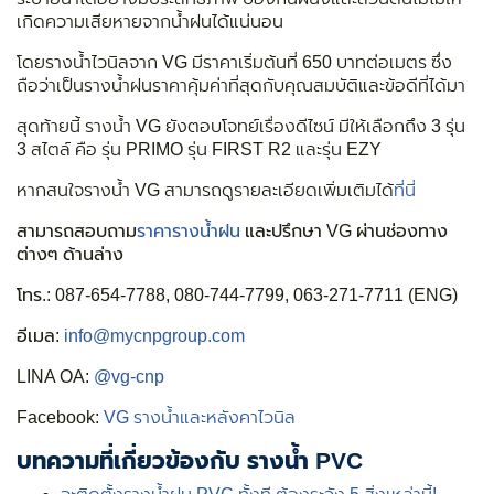
เกิดความเสียหายจากน้ำฝนได้แน่นอน
โดยรางน้ำไวนิลจาก VG มีราคาเริ่มต้นที่ 650 บาทต่อเมตร ซึ่ง
ถือว่าเป็นรางน้ำฝนราคาคุ้มค่าที่สุดกับคุณสมบัติและข้อดีที่ได้มา
สุดท้ายนี้ รางน้ำ VG ยังตอบโจทย์เรื่องดีไซน์ มีให้เลือกถึง 3 รุ่น
3 สไตล์ คือ รุ่น PRIMO รุ่น FIRST R2 และรุ่น EZY
หากสนใจรางน้ำ VG สามารถดูรายละเอียดเพิ่มเติมได้
ที่นี่
สามารถสอบถาม
ราคารางน้ำฝน
และปรึกษา VG ผ่านช่องทาง
ต่างๆ ด้านล่าง
โทร.:
087-654-7788, 080-744-7799, 063-271-7711 (ENG)
อีเมล:
info@mycnpgroup.com
LINA OA:
@vg-cnp
Facebook:
VG รางน้ำและหลังคาไวนิล
บทความที่เกี่ยวข้องกับ รางน้ำ PVC