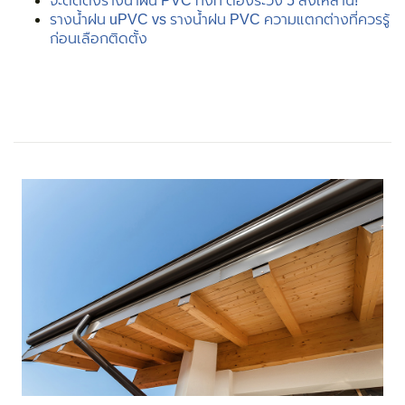
จะติดตั้งรางน้ำฝน PVC ทั้งที ต้องระวัง 5 สิ่งเหล่านี้!
รางน้ำฝน uPVC vs รางน้ำฝน PVC ความแตกต่างที่ควรรู้
ก่อนเลือกติดตั้ง