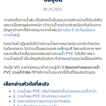
08.24.2023
การติดตั้งรางน้ำฝน เป็นอีกหนึ่งขั้นตอนการสร้างบ้านที่ต้องใส่ใจ
เพราะเมื่อพายุฝนตกหนัก เจ้ารางน้ำจะเข้ามาช่วยป้องกันบ้านจาก
ปัญหาต่างๆ ที่มีสาเหตุมาจากน้ำฝน (
อ่านต่อ 5 ประโยชน์ของ
รางน้ำฝน
)
ในทุกวันนี้ ปฏิเสธไม่ได้ว่ามีรางน้ำหลากหลายประเภทจัดจำหน่าย
ในท้องตลาด ไม่ว่าจะเป็นสแตนเลส เหล็กชุบสี ไฟเบอร์กลาส ฯลฯ
และคงลืมตัวเลือกยอดนิยมอย่าง
รางน้ำ PVC
ไปไม่ได้ เพราะ
รางน้ำชนิดนี้ เป็นวัสดุอันดับต้นๆ ที่เจ้าของบ้านทุกวันนี้นิยมใช้กัน
ดังนั้น VG จะพาทุกคนมาทำความรู้จัก
5 ข้อแตกต่างของรางน้ำ
PVC รางน้ำไวนิล
ที่ทำให้รางน้ำประเภทนี้เป็นที่นิยมในปัจจุบัน
เลือกอ่านหัวข้อที่สนใจ
1. รางน้ำฝน PVC หรือไวนิลติดตั้งง่ายและรวดเร็วกว่า
2. รางน้ำฝน PVC มีราคาเหมาะสมกว่า
3. ทนทานต่อสภาพอากาศ ไม่เกิดสนิม