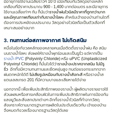
มีอายุการใช้งานเฉลี่ยราวๆ 10 ปี เมื่อเทียบกับวัสดุอย่างเหล็ก
เคลือบที่มีราคาประมาณ 900 - 1,400 บาทต่อเมตร และมีอายุการ
ใช้งานเฉลี่ยเท่าๆ กัน ก็นับว่า
รางน้ำฝนไวนิลมีราคาที่ถูกกว่ามาก
และมีคุณภาพเทียบเท่ากับรางน้ำโลหะ
สำหรับเจ้าของบ้านท่านใดที่
ต้องการประหยัดงบประมาณ วัสดุอย่างไวนิลถือเป็นตัวเลือกที่
เหมาะสมอย่างมาก
3. ทนทานต่อสภาพอากาศ ไม่เกิดสนิม
หนึ่งในข้อกังวลหลักของหลายคนเมื่อติดตั้งรางน้ำฝน คือ สนิม
บนรางน้ำโลหะ ส่งผลให้รางน้ำผุกร่อนและเป็นรูรั่ว แต่หากเป็น
รางน้ำ PVC
(Polyvinly Chloride) หรือ uPVC (Unplasticized
Polyvinyl Chloride) ก็มั่นใจได้ว่า
รางน้ำจะปราศจากสนิม ไม่มีรู
รั่ว
อีกทั้งมีความทนทานและยืดหยุ่นสูง ทนต่อแรงกระแทกจาก
ฝนตกหนักได้ดี
ไม่เสียรูปเหมือนกับรางน้ำสังกะสี
หรือรางน้ำส
แตนเลสเกรด 201 ที่มีความบางและเสียหายได้ง่าย
นอกจากนี้ เพื่อเพิ่มประสิทธิภาพของรางน้ำ ผู้ผลิตบางรายอาจใช้
ส่วนผสมหรือสารเคลือบผิวในการเพิ่มประสิทธิภาพในการป้องกัน
แสงยูวีและสิ่งสกปรกต่างๆ อีกทั้งรางน้ำไวนิลที่ทำจากวัสดุ
สังเคราะห์ตามมาตรฐานการผลิตในประดับเดียวกัน เจ้าของบ้าน
จึงหมดกังวลเรื่องมาตรฐานวัสดุได้เลย