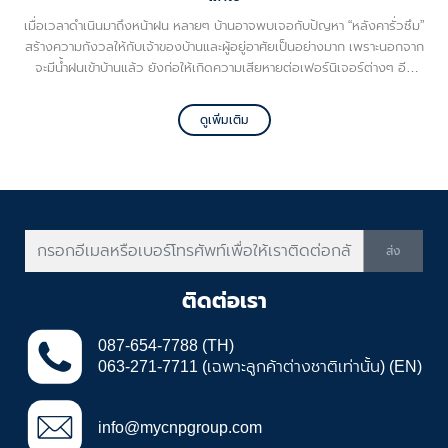
เมื่อเวลาดำเนินมาถึงหน้าฝน หลายๆ บ้านอาจพบเจอกับปัญหา “หลังคารั่วซึม”
สร้างความกังวลให้กับเจ้าของบ้านและผู้อยู่อาศัยเป็นอย่างมาก เพราะนอกจาก
จะมีน้ำฝนเข้าบ้านแล้ว ยังก่อให้เกิดความเสียหายต่อเฟอร์นิเจอร์ต่างๆ อีก
ด้วย โดยปกติสาเหตุหลักที่ทำให้หลังคารั่วมักเกิดจากตัวหลังคาเอง อย่างไร
ก็ตาม ยังมีอีกหนึ่งสาเหตุที่ทำให้หลังคารั่ว นั่นคือ รางน้ำฝน
ดูเพิ่มเติม
ส่ง
ติดต่อเรา
087-654-7788 (TH)
063-271-7711 (เฉพาะลูกค้าต่างชาติเท่านั้น) (EN)
info@mycnpgroup.com