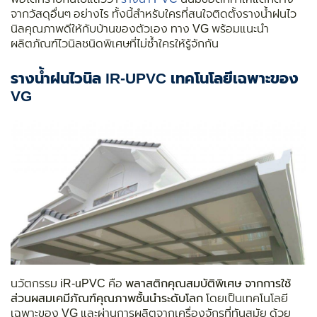
จากวัสดุอื่นๆ อย่างไร ทั้งนี้สำหรับใครที่สนใจติดตั้งรางน้ำฝนไว
นิลคุณภาพดีให้กับบ้านของตัวเอง ทาง VG พร้อมแนะนำ
ผลิตภัณฑ์ไวนิลชนิดพิเศษที่ไม่ซ้ำใครให้รู้จักกัน
รางน้ำฝนไวนิล IR-UPVC เทคโนโลยีเฉพาะของ
VG
นวัตกรรม
iR-uPVC
คือ
พลาสติกคุณสมบัติพิเศษ จากการใช้
ส่วนผสมเคมีภัณฑ์คุณภาพชั้นนำระดับโลก
โดยเป็นเทคโนโลยี
เฉพาะของ VG และผ่านการผลิตจากเครื่องจักรที่ทันสมัย ด้วย