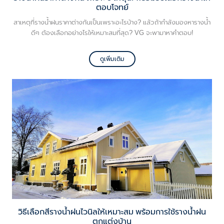
ตอบโจทย์
สาเหตุที่รางน้ำฝนราคาต่างกันเป็นเพราะอะไรบ้าง? แล้วถ้ากำลังมองหารางน้ำ
ดีๆ ต้องเลือกอย่างไรให้เหมาะสมที่สุด? VG จะพามาหาคำตอบ!
ดูเพิ่มเติม
วิธีเลือกสีรางน้ำฝนไวนิลให้เหมาะสม พร้อมการใช้รางน้ำฝน
ตกแต่งบ้าน