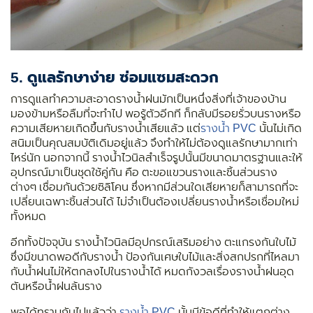
5. ดูแลรักษาง่าย ซ่อมแซมสะดวก
การดูแลทำความสะอาดรางน้ำฝนมักเป็นหนึ่งสิ่งที่เจ้าของบ้าน
มองข้ามหรือลืมที่จะทำไป พอรู้ตัวอีกที ก็กลับมีรอยรั่วบนรางหรือ
ความเสียหายเกิดขึ้นกับรางน้ำเสียแล้ว แต่
รางน้ำ PVC
นั้นไม่เกิด
สนิมเป็นคุณสมบัติเดิมอยู่แล้ว จึงทำให้ไม่ต้องดูแลรักษามากเท่า
ไหร่นัก นอกจากนี้ รางน้ำไวนิลสำเร็จรูปนั้นมีขนาดมาตรฐานและให้
อุปกรณ์มาเป็นชุดใช้คู่กัน คือ ตะขอแขวนรางและชิ้นส่วนราง
ต่างๆ เชื่อมกันด้วยซิลิโคน ซึ่งหากมีส่วนใดเสียหายก็สามารถที่จะ
เปลี่ยนเฉพาะชิ้นส่วนได้ ไม่จำเป็นต้องเปลี่ยนรางน้ำหรือเชื่อมใหม่
ทั้งหมด
อีกทั้งปัจจุบัน รางน้ำไวนิลมีอุปกรณ์เสริมอย่าง ตะแกรงกันใบไม้
ซึ่งมีขนาดพอดีกับรางน้ำ ป้องกันเศษใบไม้และสิ่งสกปรกที่ไหลมา
กับน้ำฝนไม่ให้ตกลงไปในรางน้ำได้ หมดกังวลเรื่องรางน้ำฝนอุด
ตันหรือน้ำฝนล้นราง
พอได้ทราบกันไปแล้วว่า
รางน้ำ PVC
นั้นมีข้อดีที่ทำให้แตกต่าง