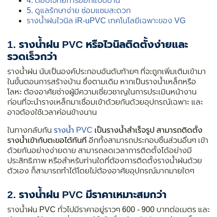
4. ตอบโจทย์การออกแบบบ้าน
5. ดูแลรักษาง่าย ซ่อมแซมสะดวก
รางน้ำฝนไวนิล iR-uPVC เทคโนโลยีเฉพาะของ VG
1. รางน้ำฝน PVC หรือไวนิลติดตั้งง่ายและ
รวดเร็วกว่า
รางน้ำฝน นับเป็นองค์ประกอบอันดับท้ายๆ ที่จะถูกเพิ่มเติมเข้ามา
ในขั้นตอนการสร้างบ้าน ซึ่งตามเดิม หากเป็นรางน้ำเหล็กหรือ
โลหะ ต้องอาศัยช่างผู้มีความเชี่ยวชาญในการประเมินหน้างาน
ก่อนที่จะนำรางเหล็กมาเชื่อมเข้าด้วยกันด้วยอุปกรณ์เฉพาะ และ
อาจต้องใช้เวลาค่อนข้างนาน
ในทางกลับกัน
รางน้ำ PVC
เป็นรางน้ำสำเร็จรูป
สามารถติดตั้ง
รางน้ำเข้ากับตะขอได้ทันที
อีกทั้งสามารถประกอบชิ้นส่วนอื่นๆ เข้า
ด้วยกันอย่างง่ายดาย สามารถลดเวลาการติดตั้งได้อย่างมี
ประสิทธิภาพ หรือสำหรับท่านใดที่ต้องการติดตั้งรางน้ำฝนด้วย
ตัวเอง ก็สามารถทำได้โดยไม่ต้องอาศัยอุปกรณ์มากมายใดๆ
2. รางน้ำฝน PVC มีราคาเหมาะสมกว่า
รางน้ำฝน PVC ทั่วไปมีราคาอยู่ราวๆ 600 - 900 บาทต่อเมตร และ