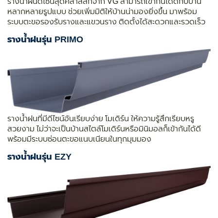
รางน้ำฝนดีไซน์สุดคลาสสิกจาก VG สามารถเข้ากันได้ดีกับบ้าน
หลากหลายรูปแบบ ช่วยเพิ่มมิติให้บ้านน่ามองยิ่งขึ้น มาพร้อม
ระบบตะขอรองรับรางและแขวนราง ติดตั้งได้สะดวกและรวดเร็ว
รางน้ำฝนรุ่น PRIMO
รางน้ำฝนที่มีดีไซน์อันเรียบง่าย โมเดิร์น ให้ความรู้สึกเรียบหรู
สวยงาม ไม่ว่าจะเป็นบ้านสไตล์โมเดิร์นหรือมินิมอลก็เข้ากันได้ดี
พร้อมมีระบบซ่อนตะขอแนบเนียนในทุกมุมมอง
รางน้ำฝนรุ่น EZY