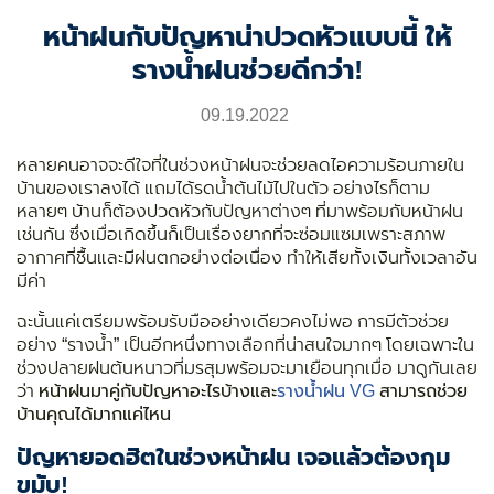
หน้าฝนกับปัญหาน่าปวดหัวแบบนี้ ให้
รางน้ำฝนช่วยดีกว่า!
09.19.2022
หลายคนอาจจะดีใจที่ในช่วงหน้าฝนจะช่วยลดไอความร้อนภายใน
บ้านของเราลงได้ แถมได้รดน้ำต้นไม้ไปในตัว อย่างไรก็ตาม
หลายๆ บ้านก็ต้องปวดหัวกับปัญหาต่างๆ ที่มาพร้อมกับหน้าฝน
เช่นกัน ซึ่งเมื่อเกิดขึ้นก็เป็นเรื่องยากที่จะซ่อมแซมเพราะสภาพ
อากาศที่ชื้นและมีฝนตกอย่างต่อเนื่อง ทำให้เสียทั้งเงินทั้งเวลาอัน
มีค่า
ฉะนั้นแค่เตรียมพร้อมรับมืออย่างเดียวคงไม่พอ การมีตัวช่วย
อย่าง “รางน้ำ” เป็นอีกหนึ่งทางเลือกที่น่าสนใจมากๆ โดยเฉพาะใน
ช่วงปลายฝนต้นหนาวที่มรสุมพร้อมจะมาเยือนทุกเมื่อ มาดูกันเลย
ว่า
หน้าฝนมาคู่กับปัญหาอะไรบ้างและ
รางน้ำฝน VG
สามารถช่วย
บ้านคุณได้มากแค่ไหน
ปัญหายอดฮิตในช่วงหน้าฝน เจอแล้วต้องกุม
ขมับ!