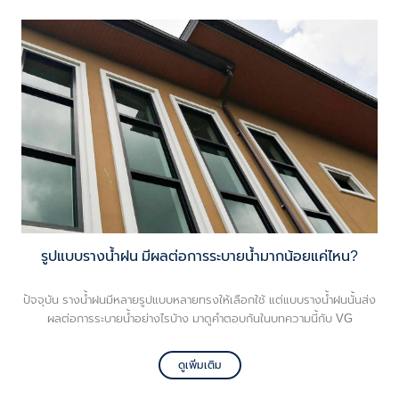
การเลือกระหว่างบริษัทสร้างบ้าน ผู้รับเหมาหรือช่าง และที่สำคัญคือต้องรู้ขั้น
ตอนการสร้างบ้านแบบคร่าว ๆ เรื่องเหล่านี้ต้องทำความเข้าใจไว้ก่อนนะครับ
รูปแบบรางน้ำฝน มีผลต่อการระบายน้ำมากน้อยแค่ไหน?
ปัจจุบัน รางน้ำฝนมีหลายรูปแบบหลายทรงให้เลือกใช้ แต่แบบรางน้ำฝนนั้นส่ง
ผลต่อการระบายน้ำอย่างไรบ้าง มาดูคำตอบกันในบทความนี้กับ VG
ดูเพิ่มเติม