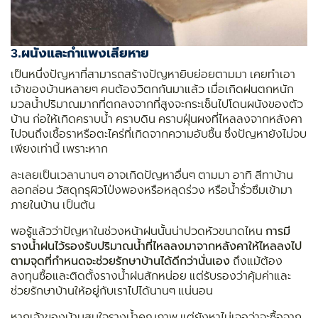
3.
ผนังและกำแพงเสียหาย
เป็นหนึ่งปัญหาที่สามารถสร้างปัญหายิบย่อยตามมา เคยทำเอา
เจ้าของบ้านหลายๆ คนต้องวิตกกันมาแล้ว เมื่อเกิดฝนตกหนัก
มวลน้ำปริมาณมากที่ตกลงจากที่สูงจะกระเซ็นไปโดนผนังของตัว
บ้าน ก่อให้เกิดคราบน้ำ คราบดิน คราบฝุ่นผงที่ไหลลงจากหลังคา
ไปจนถึงเชื้อราหรือตะไคร่ที่เกิดจากความอับชื้น ซึ่งปัญหายังไม่จบ
เพียงเท่านี้ เพราะหาก
ละเลยเป็นเวลานานๆ อาจเกิดปัญหาอื่นๆ ตามมา อาทิ สีทาบ้าน
ลอกล่อน วัสดุกรุผิวโป่งพองหรือหลุดร่วง หรือน้ำรั่วซึมเข้ามา
ภายในบ้าน เป็นต้น
พอรู้แล้วว่าปัญหาในช่วงหน้าฝนนั้นน่าปวดหัวขนาดไหน
การมี
รางน้ำฝนไว้รองรับปริมาณน้ำที่ไหลลงมาจากหลังคาให้ไหลลงไป
ตามจุดที่กำหนดจะช่วยรักษาบ้านได้ดีกว่านั่นเอง
ถึงแม้ต้อง
ลงทุนซื้อและติดตั้งรางน้ำฝนสักหน่อย แต่รับรองว่าคุ้มค่าและ
ช่วยรักษาบ้านให้อยู่กับเราไปได้นานๆ แน่นอน
หากเจ้าของบ้านสนใจรางน้ำคุณภาพ แต่ยังหาไม่เจอว่าจะซื้อจาก