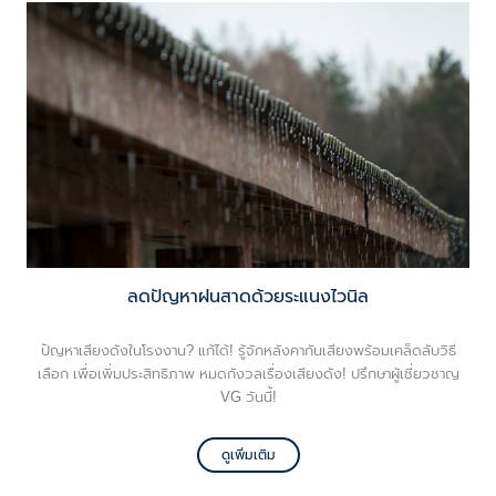
ลดปัญหาฝนสาดด้วยระแนงไวนิล
ปัญหาเสียงดังในโรงงาน? แก้ได้! รู้จักหลังคากันเสียงพร้อมเคล็ดลับวิธี
เลือก เพื่อเพิ่มประสิทธิภาพ หมดกังวลเรื่องเสียงดัง! ปรึกษาผู้เชี่ยวชาญ
VG วันนี้!
ดูเพิ่มเติม