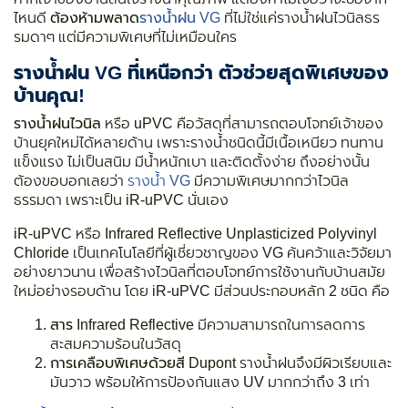
ไหนดี
ต้องห้ามพลาด
รางน้ำฝน VG
ที่ไม่ใช่แค่รางน้ำฝนไวนิลธร
รมดาๆ แต่มีความพิเศษที่ไม่เหมือนใคร
รางน้ำฝน VG ที่เหนือกว่า ตัวช่วยสุดพิเศษของ
บ้านคุณ!
รางน้ำฝนไวนิล
หรือ
uPVC
คือวัสดุที่สามารถตอบโจทย์เจ้าของ
บ้านยุคใหม่ได้หลายด้าน เพราะรางน้ำชนิดนี้มีเนื้อเหนียว ทนทาน
แข็งแรง ไม่เป็นสนิม มีน้ำหนักเบา และติดตั้งง่าย ถึงอย่างนั้น
ต้องขอบอกเลยว่า
รางน้ำ VG
มีความพิเศษมากกว่าไวนิล
ธรรมดา เพราะเป็น
iR-uPVC
นั่นเอง
iR-uPVC
หรือ Infrared Reflective Unplasticized Polyvinyl
Chloride เป็นเทคโนโลยีที่ผู้เชี่ยวชาญของ VG ค้นคว้าและวิจัยมา
อย่างยาวนาน เพื่อสร้างไวนิลที่ตอบโจทย์การใช้งานกับบ้านสมัย
ใหม่อย่างรอบด้าน โดย iR-uPVC มีส่วนประกอบหลัก 2 ชนิด คือ
สาร Infrared Reflective
มีความสามารถในการลดการ
สะสมความร้อนในวัสดุ
การเคลือบพิเศษด้วยสี Dupont
รางน้ำฝนจึงมีผิวเรียบและ
มันวาว พร้อมให้การป้องกันแสง UV มากกว่าถึง 3 เท่า