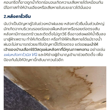
คอนกรีตก็อาจถูกน้ำกัดกร่อนจนเกิดความเสียหายได้เหมือนกัน
มีโอกาสทำให้บ้านเอียงหรือเสียหายในระยะยาวได้นั่นเอง
2.
หลังคารั่วซึม
นับว่าเป็นปัญหาคู่ใจในช่วงหน้าฝนเลย หลังคารั่วซึมนั้นส่วนใหญ่
มักเกิดจากบริเวณรอยต่อของผืนหลังคาหรือรอยต่อตรงสัน
หลังคามีการแตกร้าวและติดตั้งไม่ถูกวิธี ซึ่งอาจส่งผลให้น้ำซึมลง
มาสู่ฝ้าเพดาน ทำให้เกิดเชื้อรา หรือทำให้ฝ้าเสียหายได้แม้รางน้ำ
ฝนจะไม่สามารถช่วยแก้ไขปัญหานี้ได้โดยตรง แต่ขอ
แนะนำให้
เจ้าของบ้านเลือกใช้วัสดุแผ่นหลังคาที่มีคุณภาพคงทน
อย่างเช่น
แผ่นหลังคาไวนิล VG
และให้ช่างผู้ชำนาญเข้ามาช่วยติดตั้ง เพื่อ
ป้องกันไม่ให้ปัญหานี้กลับมากวนใจอีก