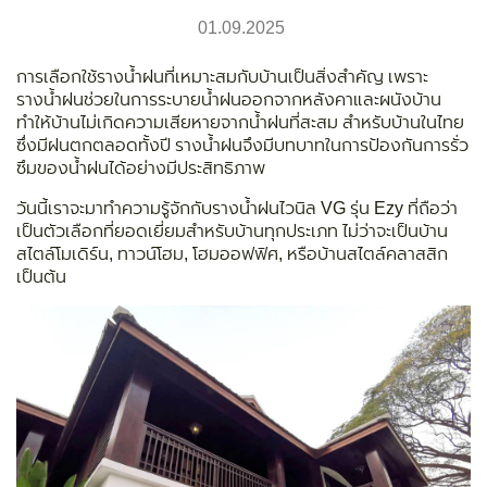
01.09.2025
การเลือกใช้รางน้ำฝนที่เหมาะสมกับบ้านเป็นสิ่งสำคัญ เพราะ
รางน้ำฝนช่วยในการระบายน้ำฝนออกจากหลังคาและผนังบ้าน
ทำให้บ้านไม่เกิดความเสียหายจากน้ำฝนที่สะสม สำหรับบ้านในไทย
ซึ่งมีฝนตกตลอดทั้งปี รางน้ำฝนจึงมีบทบาทในการป้องกันการรั่ว
ซึมของน้ำฝนได้อย่างมีประสิทธิภาพ
วันนี้เราจะมาทำความรู้จักกับรางน้ำฝนไวนิล VG รุ่น Ezy ที่ถือว่า
เป็นตัวเลือกที่ยอดเยี่ยมสำหรับบ้านทุกประเภท ไม่ว่าจะเป็นบ้าน
สไตล์โมเดิร์น, ทาวน์โฮม, โฮมออฟฟิศ, หรือบ้านสไตล์คลาสสิก
เป็นต้น