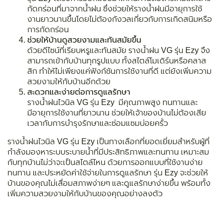
กัดกร่อนที่มาจากน้ำฝน ซึ่งช่วยให้รางน้ำฝนมีอายุการใช้
งานยาวนานขึ้นโดยไม่ต้องกังวลเกี่ยวกับการเกิดสนิมหรือ
การกัดกร่อน
ช่วยให้บ้านดูสวยงามและทันสมัยขึ้น
ด้วยดีไซน์ที่เรียบหรูและทันสมัย รางน้ำฝน VG รุ่น Ezy จึง
สามารถเข้ากับบ้านทุกรูปแบบ ทั้งสไตล์โมเดิร์นหรือคลาส
สิก ทำให้ไม่เพียงแค่ฟังก์ชันการใช้งานที่ดี แต่ยังเพิ่มความ
สวยงามให้กับบ้านอีกด้วย
สะดวกและง่ายต่อการดูแลรักษา
รางน้ำฝนไวนิล VG รุ่น Ezy มีคุณภาพสูง ทนทานและ
มีอายุการใช้งานที่ยาวนาน ช่วยให้เจ้าของบ้านไม่ต้องเสีย
เวลากับการบำรุงรักษาและซ่อมแซมบ่อยครั้ว
รางน้ำฝนไวนิล VG รุ่น Ezy เป็นทางเลือกที่ยอดเยี่ยมสำหรับผู้ที่
กำลังมองหาระบบระบายน้ำที่มีประสิทธิภาพและทนทาน เหมาะสม
กับทุกบ้านไม่ว่าจะเป็นสไตล์ไหน ด้วยการออกแบบที่ใช้งานง่าย
ทนทาน และประหยัดค่าใช้จ่ายในการดูแลรักษา รุ่น Ezy จะช่วยให้
บ้านของคุณไม่เสื่อมสภาพง่ายๆ และดูแลรักษาง่ายขึ้น พร้อมทั้ง
เพิ่มความสวยงามให้กับบ้านของคุณอย่างลงตัว