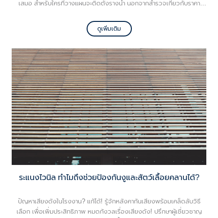
เสมอ สำหรับใครที่วางแผนจะติดตั้งรางน้ำ นอกจากสำรวจเกี่ยวกับราคา
รางน้ำฝนแล้ว ยังอยากพามาทำความรู้จักกับ 2 วัสดุที่ได้รับความนิยมสูงมาก
อย่าง uPVC และ PVC มีความแตกต่างอย่างไร เลือกแบบไหนตอบโจทย์การ
ดูเพิ่มเติม
ใช้งานมากที่สุด
ระแนงไวนิล ทำไมถึงช่วยป้องกันงูและสัตว์เลื้อยคลานได้?
ปัญหาเสียงดังในโรงงาน? แก้ได้! รู้จักหลังคากันเสียงพร้อมเคล็ดลับวิธี
เลือก เพื่อเพิ่มประสิทธิภาพ หมดกังวลเรื่องเสียงดัง! ปรึกษาผู้เชี่ยวชาญ