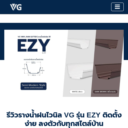
รีวิวรางน้ำฝนไวนิล VG รุ่น EZY ติดตั้ง
ง่าย ลงตัวกับทุกสไตล์บ้าน