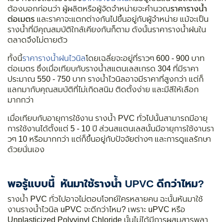
ต้องบอกก่อนว่า ผู้ผลิตหรือผู้จัดจำหน่ายจะคำนวณ
ราคารางน้ำ
ต่อเมตร
และราคาจะแตกต่างกันไปขึ้นอยู่กับผู้จำหน่าย แม้จะเป็น
รางน้ำที่มีคุณสมบัติใกล้เคียงกันก็ตาม ดังนั้นราคารางน้ำฝนใน
ตลาดจึงไม่ตายตัว
ทั้งนี้
ราคารางน้ำฝนไวนิล
โดยเฉลี่ยจะอยู่ที่ราวๆ 600 - 900 บาท
ต่อเมตร ซึ่งเมื่อเทียบกับรางน้ำสแตนเลสเกรด 304 ที่มีราคา
ประมาณ 550 - 750 บาท รางน้ำไวนิลอาจมีราคาที่สูงกว่า แต่ก็
แลกมากับคุณสมบัติที่ไม่เกิดสนิม ติดตั้งง่าย และมีสีให้เลือก
มากกว่า
เมื่อเทียบกับอายุการใช้งาน รางน้ำ PVC ทั่วไปนั้นสามารถมีอายุ
การใช้งานได้ตั้งแต่ 5 - 10 ปี ส่วนสแตนเลสนั้นมีอายุการใช้งานรา
วๆ 10 หรือมากกว่า แต่ก็ขึ้นอยู่กับปัจจัยต่างๆ และการดูแลรักษา
ด้วยนั่นเอง
พอรู้แบบนี้ หันมาใช้รางน้ำ UPVC ดีกว่าไหม?
รางน้ำ PVC ทั่วไปอาจไม่ตอบโจทย์ใครหลายคน ฉะนั้นหันมาใช้
งานรางน้ำไวนิล uPVC จะดีกว่าไหม? เพราะ uPVC หรือ
Unplasticized Polyvinyl Chloride นั้นไม่ได้มีการผสมสารพลา