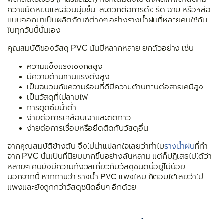
ความยืดหยุ่นและอ่อนนุ่มขึ้น สะดวกต่อการดึง รีด ฉาบ หรือหล่อ
แบบออกมาเป็นผลิตภัณฑ์ต่างๆ อย่างรางน้ำฝนที่หลายคนใช้กัน
ในทุกวันนี้นั่นเอง
คุณสมบัติของวัสดุ PVC นั้นมีหลากหลาย ยกตัวอย่าง เช่น
ความแข็งแรงเชิงกลสูง
มีความต้านทานแรงดึงสูง
เป็นฉนวนกันความร้อนที่ดีมีความต้านทานต่อสารเคมีสูง
เป็นวัสดุที่ไม่ลามไฟ
การดูดซึมน้ำต่ำ
ง่ายต่อการเคลือบเงาและติดกาว
ง่ายต่อการเชื่อมหรือยึดติดกับวัสดุอื่น
จากคุณสมบัติข้างต้น จึงไม่น่าแปลกใจเลยว่าทำไม
รางน้ำฝน
ที่ทำ
จาก PVC นั้นเป็นที่นิยมมากขึ้นอย่างล้นหลาม แต่ก็ปฏิเสธไม่ได้ว่า
หลายๆ คนยังมีความกังวลเกี่ยวกับวัสดุชนิดนี้อยู่ไม่น้อย
นอกจากนี้ หากถามว่า รางน้ำ PVC แพงไหม ก็ตอบได้เลยว่าไม่
แพงและยังถูกกว่าวัสดุชนิดอื่นๆ อีกด้วย