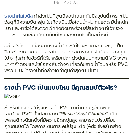
06.12.2023
รางน้ำฝนไวนิล
กำลังเป็นที่พูดถึงอย่างมากในปัจจุบันนี้ เพราะเป็น
วัสดุที่มีความยืดหยุ่น ไม่เกิดสนิมเมื่อโดนน้ำฝน ทนแดด มีน้ำหนัก
เบา และหาซื้อได้สะดวก อีกทั้งยังมาพร้อมสีสันต่างๆ ที่เจ้าของ
บ้านสามารถเลือกให้เข้ากับดีไซน์ของบ้านได้เป็นอย่างดี
อย่างไรก็ตาม เนื่องจากรางน้ำไวนิลไม่ได้ผลิตมาจากวัสดุที่เป็น
“โลหะ” จึงเกิดความกังวลไม่น้อย ว่าราคารางน้ำฝนไวนิลที่ลงทุน
ไป จะคุ้มค่ากับข้อดีที่ได้มาหรือเปล่า ดังนั้นในบทความนี้ VG จะพา
มาหาคำตอบและไขข้อสงสัยต่างๆ เกี่ยวกับรางน้ำไวนิลหรือ PVC
พร้อมแนะนำรางน้ำที่กล่าวได้ว่าคุ้มค่าสุดๆ แน่นอน
รางน้ำ PVC เป็นแบบไหน มีคุณสมบัติอะไร?
สำหรับใครที่ยังไม่รู้จักรางน้ำ PVC มาทำความรู้จักเพิ่มเติมกัน
เลย โดย PVC นั้นย่อมาจาก
“Plastic Vinyl Chloride”
เป็น
พลาสติกชนิดหนึ่งที่มีความยืดหยุ่นสูง สามารถแปรเปลี่ยน
คุณสมบัติได้ โดยการเติมสารเคมีปรุงแต่ง (Additives) อย่าง
พลาสติไซเซอร์ (Plasticizer) ที่มักเติมลงไป ส่งผลให้พลาสติกมี