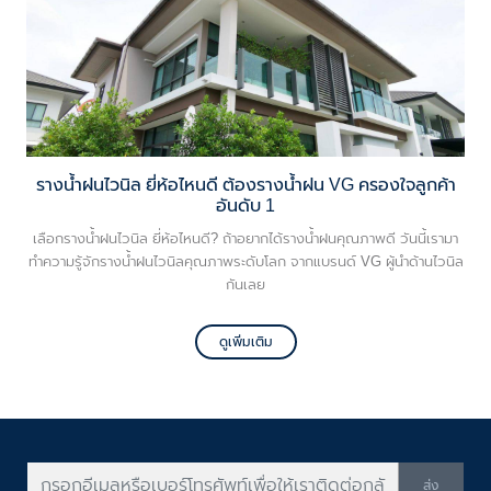
รางน้ำฝนไวนิล ยี่ห้อไหนดี ต้องรางน้ำฝน VG ครองใจลูกค้า
อันดับ 1
เลือกรางน้ำฝนไวนิล ยี่ห้อไหนดี? ถ้าอยากได้รางน้ำฝนคุณภาพดี วันนี้เรามา
ทำความรู้จักรางน้ำฝนไวนิลคุณภาพระดับโลก จากแบรนด์ VG ผู้นำด้านไวนิล
กันเลย
ดูเพิ่มเติม
ส่ง