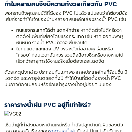
ทำไมหลายคนจึงมีความกังวลเกี่ยวกับ PVC
พอทราบถึงคุณสมบัติที่ดีของ PVC ไปแล้ว แน่นอนว่าก็ต้องมีข้อ
เสียที่อาจทำให้เจ้าของบ้านหลายๆ คนหลีกเลี่ยงรางน้ำ PVC เช่น
ทนแรงกระแทกได้ต่ำ แตกหักง่าย
หากติดตั้งไม่ดีหรือว่า
ติดตั้งในพื้นที่เสี่ยงโดยแรงกระแทก เช่น หากเจอกับพายุ
ฝนหนัก รางน้ำ PVC ก็อาจเสียหายได้
ไม่ทนแดดและแสง UV
เพราะตัวท่ออาจผุกร่อนหรือ
“กรอบ” ก่อนเวลาอันควร รวมถึงสีอาจซีดหรือจางหายไป
เร็วกว่าอายุการใช้งานจริงเมื่อต้องเจอแดดจัด
ด้วยเหตุดังกล่าว ประกอบกับสภาพอากาศประเทศไทยที่ร้อนชื้น มี
แดดจัด และพายุฝนตลอดทั้งปี ทำให้บ้านที่ติดตั้งรางน้ำ PVC
นั้นอาจต้องเปลี่ยนหรือซ่อมบำรุงรางน้ำอยู่บ่อยๆ นั่นเอง
ราคารางน้ำฝน PVC อยู่ที่เท่าไหร่?
เชื่อว่าผู้ที่กำลังมองหาบ้านใหม่หรือกำลังปลูกบ้านในฝันของตัว
เอง คงสงสัยเรื่องของ
ราคารางน้ำฝน
กันอยู่เป็นแน่ อันดับแรก