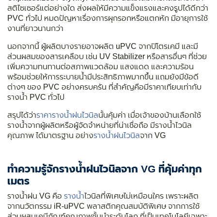
สติไซเซอร์แต่อย่างใด ส่งผลให้มีความแข็งแรงและคงรูปได้ดีกว่า
PVC ทั่วไป หมดปัญหาเรื่องการผุกรอกหรือแตกหัก มีอายุการใช้
งานที่ยาวนานกว่า
นอกจากนี้ ผู้ผลิตบางรายอาจผลิต uPVC จากปิโตรเคมี และมี
ส่วนผสมของสารเคลือบ เช่น UV Stabilizer หรือสารอื่นๆ ที่ช่วย
เพิ่มความทนทานต่อสภาพแวดล้อม แสงแดด และความร้อน
พร้อมช่วยให้การระบายน้ำมีประสิทธิภาพมากขึ้น แถมยังมีข้อดี
ต่างๆ ของ PVC อย่างครบครัน ที่สำคัญคือมีราคาเทียบเท่ากับ
รางน้ำ PVC ทั่วไป
สรุปได้ว่า
ราคารางน้ำฝนไวนิล
นั้นคุ้มค่า เมื่อเจ้าของบ้านเลือกใช้
รางน้ำจากผู้ผลิตหรือผู้จัดจำหน่ายที่น่าเชื่อถือ มีรางน้ำไวนิล
คุณภาพ ได้มาตรฐาน อย่าง
รางน้ำฝนไวนิล
จาก VG
ทำความรู้จักรางน้ำฝนไวนิลจาก VG ที่คุ้มค่าทุก
เมตร
รางน้ำฝน VG คือ
รางน้ำ
ไวนิลที่พิเศษไม่เหมือนใคร เพราะผลิต
จากนวัตกรรม
iR-uPVC
พลาสติกคุณสมบัติพิเศษ จากการใช้
ส่วนผสมเคมีภัณฑ์คุณภาพชั้นนำระดับโลก ที่เป็นเทคโนโลยีเฉพาะ