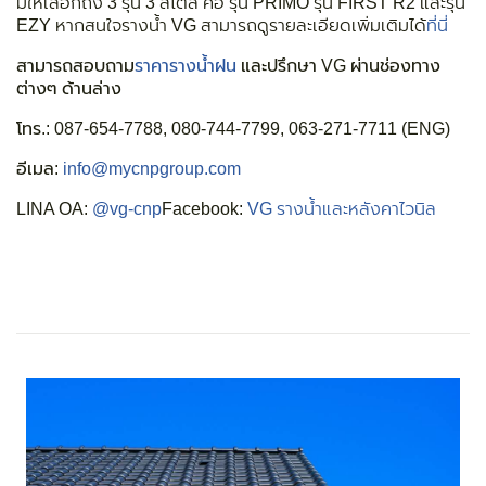
มีให้เลือกถึง 3 รุ่น 3 สไตล์ คือ รุ่น PRIMO รุ่น FIRST R2 และรุ่น
EZY หากสนใจรางน้ำ VG สามารถดูรายละเอียดเพิ่มเติมได้
ที่นี่
สามารถสอบถาม
ราคารางน้ำฝน
และปรึกษา VG ผ่านช่องทาง
ต่างๆ ด้านล่าง
โทร.:
087-654-7788, 080-744-7799, 063-271-7711 (ENG)
อีเมล:
info@mycnpgroup.com
LINA OA:
@vg-cnp
Facebook:
VG รางน้ำและหลังคาไวนิล