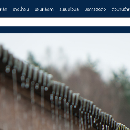
าหลัก
รางน้ำฝน
แผ่นหลังคา
ระแนงไวนิล
บริการติดตั้ง
ตัวแทนจำห