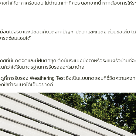
อน อาจทำให้อากาศร้อนอบ ไม่ถ่ายเทเท่าที่ควร นอกจากนี้ หากต้องการให
ัสเหมือนไม้จริง และปลอดกังวลจากปัญหาปลวกและแมลง ส่วนข้อเสีย ได้แก
มารถซ่อมแซมได้
ที่มีแดดจัดและมีฝนตกชุก ดังนั้นระแนงบังตาหรือระแนงรั้วบ้านที่จะเ
ตภัณฑ์ว่าได้รับมาตรฐานการรับรองอะไรมาบ้าง
รดูที่การรับรอง Weathering Test ซึ่งเป็นแบบทดสอบที่ชี้วัดความ
อกใช้ทำระแนงได้เป็นอย่างดี