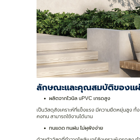
ลักษณะและคุณสมบัติของแผ
ผลิตจากไวนิล uPVC เกรดสูง
เป็นวัสดุสังเคราะห์ที่แข็งแรง มีความยืดหยุ่นสูง ทั
คงทน สามารถใช้งานได้นาน
ทนแดด ทนฝน ไม่ผุพังง่าย
ด้วยตัววัสดุที่ทำจากโพลิเมอร์สังเคราะห์เกรดส