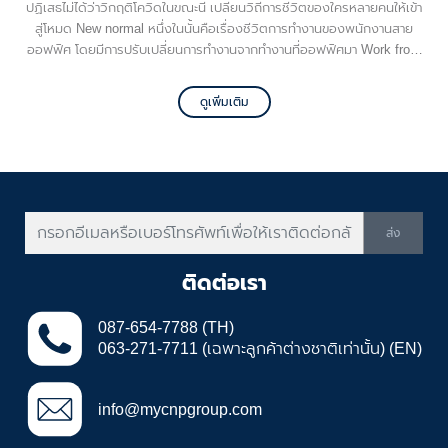
ปฏิเสธไม่ได้ว่าวิกฤติโควิดในขณะนี้ เปลี่ยนวิถีการชีวิตของใครหลายคนให้เข้า
สู่โหมด New normal หนึ่งในนั้นคือเรื่องชีวิตการทำงานของพนักงานสาย
ออฟฟิศ โดยมีการปรับเปลี่ยนการทำงานจากทำงานที่ออฟฟิศมา Work from
Home ที่บ้านแทน เมื่อต้องทำงานที่บ้าน ค่าใช้จ่ายทั้งค่าน้ำและค่าไฟก็ขึ้นไป
ตามๆ กัน
ดูเพิ่มเติม
ส่ง
ติดต่อเรา
087-654-7788 (TH)
063-271-7711 (เฉพาะลูกค้าต่างชาติเท่านั้น) (EN)
info@mycnpgroup.com