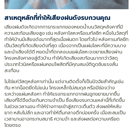
สาเหตุหลักที่ทำให้เสียงฝนดังรบกวนคุณ
เสียงฝนดังเกิดจากการกระแทกของหยดน้ำบนวัสดุหลังคาที่มี
ความสะท้อนเสียงสูง เช่น หลังคาโลหะหรือเมทัลชีท หนึ่งในวัสดุที่
ทำให้บ้านมีเสียงดังมากที่สุดเมื่อฝนตก โดยทั่วไป หลังคาเมทัลชีท
เป็นวัสดุที่เกิดเสียงดังที่สุด เนื่องจากเป็นแผ่นโลหะที่มีความบาง
และนำเสียงได้ดี หยดน้ำที่ตกลงบนแผ่นโลหะจะขยายเสียงผ่าน
โครงหลังคาลงสู่ตัวบ้าน ทำให้เกิดเสียงสะท้อนมากกว่าวัสดุ
ประเภทไวนิลหรือแผ่นคอมโพสิตที่มีคุณสมบัติดูดซับแรงสั่น
สะเทือน
ไม่ใช่แค่วัสดุหลังคาเท่านั้น แต่งานติดตั้งก็เป็นปัจจัยสำคัญเช่น
กัน หากน็อตยึดไม่แน่น โครงเหล็กไม่สมดุล หรือมีช่องว่าง
ระหว่างแผ่นหลังคา ทำให้แรงกระแทกจากฝนถูกขยายมากขึ้น
เสียงที่ได้จึงดังเกินความจำเป็น ซึ่งเสียงรบกวนเหล่านี้ที่เกิดขึ้น
ในช่วงเวลานอน ทำให้ร่างกายเข้าสู่สภาวะตื่นตัว ส่งผลให้หลับ
ยาก หลับไม่ลึก และอาจทำให้ตื่นกลางดึกบ่อยครั้ง เมื่อสะสมเป็น
เวลานานอาจกระทบสมาธิ ความจำ และส่งผลต่อความเครียด
โดยตรง