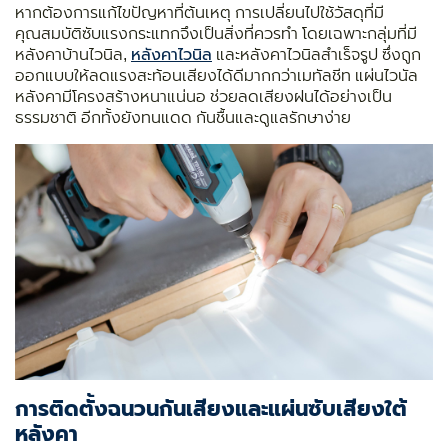
หากต้องการแก้ไขปัญหาที่ต้นเหตุ การเปลี่ยนไปใช้วัสดุที่มี
คุณสมบัติซับแรงกระแทกจึงเป็นสิ่งที่ควรทำ โดยเฉพาะกลุ่มที่มี
หลังคาบ้านไวนิล,
หลังคาไวนิล
และหลังคาไวนิลสําเร็จรูป ซึ่งถูก
ออกแบบให้ลดแรงสะท้อนเสียงได้ดีมากกว่าเมทัลชีท แผ่นไวนัล
หลังคามีโครงสร้างหนาแน่นอ ช่วยลดเสียงฝนได้อย่างเป็น
ธรรมชาติ อีกทั้งยังทนแดด กันชื้นและดูแลรักษาง่าย
การติดตั้งฉนวนกันเสียงและแผ่นซับเสียงใต้
หลังคา