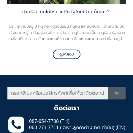
บ้านร้อน ทนไม่ไหว แก้ไขยังไงให้บ้านเย็นลง ?
ประเทศไทยมีอยู่ 3 ฤดู คือ ฤดูร้อนร้อน ฤดูฝน และฤดูหนาว แต่ในความเป็น
จริงเราต่างรู้ ๆ กันอยู่ว่า จริง ๆ แล้ว 3 ฤดูที่ว่าน่าจะเป็น ฤดูร้อน ร้อนมาก
และร้อนที่สุด อากาศร้อน ๆ แบบนี้หลายคนเลือกหลบแดดมาคลายร้อนอยู่บ้าน
แต่อากาศข้างนอกที่ว่าร้อนแล้ว ในบ้านกลับร้อนไม่แพ้กัน!ร้อนแบบอบอ้าว จน
หลายคนรู้สึกว่าอยู่บ้านยังไงให้เหมือนอยู่ในเตาอบ อีกนิดเดียวก็ไหม้เกรียม
ดูเพิ่มเติม
แล้วมั๊ง บางคนบอกว่าร้อนก็เปิดแอร์ไปสิ แต่ถ้าเปิดแอร์ทั้งวันก็ไม่ไหวนะแม่
ค่าไฟพุ่งกระฉูด เดี๋ยวก็เข้าอีหรอบเดิมที่ว่า สิ้นเดือนเหมือนสิ้นใจ วันนี้ VG
จึงมาแนะนำ How to ทำยังไงให้บ้านหายร้อน แล้วเย็นสบายมากขึ้น
ส่ง
ติดต่อเรา
087-654-7788 (TH)
063-271-7711 (เฉพาะลูกค้าต่างชาติเท่านั้น) (EN)