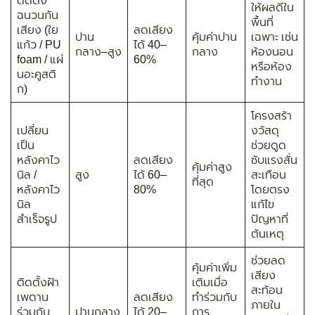
ติดตั้ง
ให้ผลดีใน
ฉนวนกัน
พื้นที่
เสียง (ใย
ลดเสียง
ปาน
คุ้มค่าปาน
เฉพาะ เช่น
แก้ว / PU
ได้ 40–
กลาง–สูง
กลาง
ห้องนอน
foam / แผ่
60%
หรือห้อง
นอะคูสติ
ทำงาน
ก)
โครงสร้า
เปลี่ยน
งวัสดุ
เป็น
ช่วยดูด
หลังคาไว
ลดเสียง
ซับแรงสั่น
คุ้มค่าสูง
นิล /
สูง
ได้ 60–
สะเทือน
ที่สุด
หลังคาไว
80%
โดยตรง
นิล
แก้ไข
สำเร็จรูป
ปัญหาที่
ต้นเหตุ
ช่วยลด
คุ้มค่าเพิ่ม
เสียง
ติดตั้งฝ้า
เติมเมื่อ
สะท้อน
เพดาน
ลดเสียง
ทำร่วมกับ
ภายใน
ร่วมกับ
ปานกลาง
ได้ 20–
การ