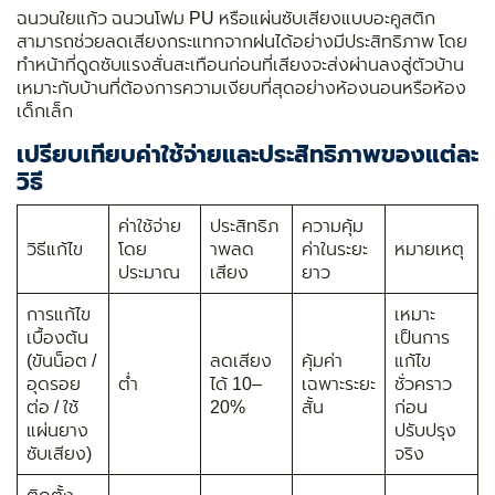
ฉนวนใยแก้ว ฉนวนโฟม PU หรือแผ่นซับเสียงแบบอะคูสติก
สามารถช่วยลดเสียงกระแทกจากฝนได้อย่างมีประสิทธิภาพ โดย
ทำหน้าที่ดูดซับแรงสั่นสะเทือนก่อนที่เสียงจะส่งผ่านลงสู่ตัวบ้าน
เหมาะกับบ้านที่ต้องการความเงียบที่สุดอย่างห้องนอนหรือห้อง
เด็กเล็ก
เปรียบเทียบค่าใช้จ่ายและประสิทธิภาพของแต่ละ
วิธี
ค่าใช้จ่าย
ประสิทธิภ
ความคุ้ม
วิธีแก้ไข
โดย
าพลด
ค่าในระยะ
หมายเหตุ
ประมาณ
เสียง
ยาว
การแก้ไข
เหมาะ
เบื้องต้น
เป็นการ
(ขันน็อต /
ลดเสียง
คุ้มค่า
แก้ไข
อุดรอย
ต่ำ
ได้ 10–
เฉพาะระยะ
ชั่วคราว
ต่อ / ใช้
20%
สั้น
ก่อน
แผ่นยาง
ปรับปรุง
ซับเสียง)
จริง