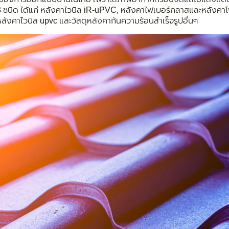
ชนิด ได้แก่ หลังคาไวนิล iR-uPVC, หลังคาไฟเบอร์กลาสและหลังคาโพลี
หลังคาไวนิล upvc และวัสดุหลังคากันความร้อนสำเร็จรูปอื่นๆ